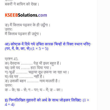
बकरी ने बाघिन को देखा।
ङ) मैं किताब पढ़कर के ही उढूँगा।
उत्तरः
मैं किताब पढ़कर ही उदूंगा।
आ) कोष्टक में दिये गये उचित कारक चिन्हों से रिक्त स्थान भरिएः
(पर, में, के, का, से) (1 × 5 = 5)
प्रश्न 45.
क) देवदारू ……… पेड़ भी इधर बहुत है।
ख) उसे पद ……. हटा दिया गया।
ग) चुल्हें ……… चढ़ाया दूध उफना जा रहा था।
घ) वह घर ……….. नहीं है।
ङ) उसकी बहन ……… नाम मालती है।
उत्तरः
क – के; ख – से; ग – पर; घ – में; ङ – का।
इ) निम्नलिखित मुहावरों को अर्थ के साथ जोड़कर लिखिएः (1 ×
4 = 4)