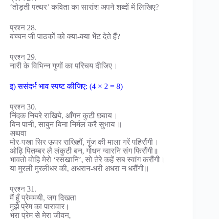
‘तोड़ती पत्थर’ कविता का सारांश अपने शब्दों में लिखिए?
प्रश्न 28.
बच्चन जी पाठकों को क्या-क्या भेंट देते हैं?
प्रश्न 29.
नारी के विभिन्न गुणों का परिचय दीजिए।
इ) ससंदर्भ भाव स्पष्ट कीजिए: (4 × 2 = 8)
प्रश्न 30.
निंदक नियरे राखिये, आँगन कुटी छबाय।
बिन पानी, साबुन बिना निर्मल करै सुभाय ॥
अथवा
मोर-पखा सिर ऊपर राखिहौं, गुंज की माला गरें पहिरौंगी।
ओढ़ि पितम्बर लै लंकुटी बन, गोधन ग्वारनि संग फिरौंगी॥
भावतो वोहि मेरो ‘रसखानि’, सो तेरे कहें सब स्वांग करौंगी।
या मुरली मुरलीधर की, अधरान-धरी अधरा न धरौंगी॥
प्रश्न 31.
मैं हूँ प्रेममयी, जग दिखता
मुझे प्रेम का पारावार।
भरा प्रेम से मेरा जीवन,