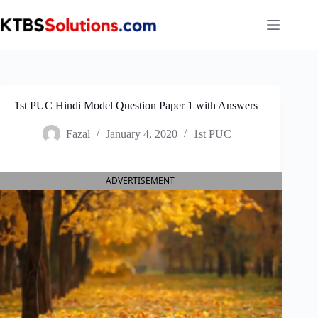
Skip
to
content
1st PUC Hindi Model Question Paper 1 with Answers
Fazal
January 4, 2020
1st PUC
ADVERTISEMENT