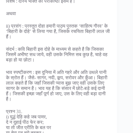
विशेष : दास्य भक्ति की पराकाष्ठा इसमें है।
अथवा
ii) प्रसंग : प्रस्तुत दोहा हमारी पाठ्य पुस्तक ‘साहित्य गौरव’ के
‘बिहारी के दोहे’ से लिया गया है, जिसके रचयिता बिहारी लाल जी
हैं।
संदर्भ : कवि बिहारी इस दोहे के माध्यम से कहते है कि जिसका
जिसमें अभीष्ट सध जाये, वही उसके निमित्त सब कुछ है, चाहे वह
बड़ा हो या छोटा।
भाव स्पष्टीकरण : इस दुनिया में अति गहरे और अति उथले पानी
के स्रोत हैं। जैसे- सागर, नदी, कूप, सरोवर और कुँआ। बिहारी
लाल कहते हैं कि जहाँ जिसकी प्यास बुझ जाए वही उसके लिए
सागर के समान है। भाव यह है कि संसार में छोटे-बड़े कई दानी
हैं। जिसकी इच्छा जहाँ पूर्ण हो जाए, उस के लिए वही बड़ा दानी
है।
प्रश्न 31.
i) युद्धं देहि कहे जब पामर,
दे न दुहाई पीठ फेर कर;
या तो जीत प्रीति के बल पर
या तेरा पद चूमे तस्कर।