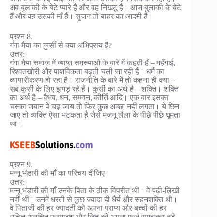
अब बुलाकी के बेटे प्यारे हैं और वह निखटू है। आज बुलाकी के बेटे
हैं और वह उसकी माँ है। सुजन तो बाहर का आदमी है।
प्रश्न 8.
गंगा मैया का कुर्सी से क्या अभिप्राय है?
उत्तर:
गंगा मैया समाज में व्याप्त समस्याओं के बारे में कहती हैं – महँगाई,
रिश्वतखोरी और पाशविकता बढ़ती चली जा रही है। धर्म का
व्यापारीकरण हो रहा है। राजनीति के बारे में तो कहना ही क्या –
सब कुर्सी के लिए झगड़ रहे हैं। कुर्सी का अर्थ है – शक्ति। शक्ति
का अर्थ है – वैभव, धन, सम्मान, कीर्ति आदि। एक बार इसका
चस्का जबान पे चढ़ जाय तो फिर कुछ अच्छा नहीं लगता। ये छिन
जाए तो व्यक्ति ऐसा भटकता है जैसे मजनू लैला के पीछे पीछे घूमता
था।
प्रश्न 9.
मन्नू भंडारी की माँ का परिचय दीजिए।
उत्तर:
मन्नू भंडारी की माँ उनके पिता के ठीक विपरीत थीं। वे पढ़ी-लिखी
नहीं थीं। उनमें धरती से कुछ ज्यादा ही धैर्य और सहनशक्ति थी।
वे पिताजी की हर ज्यादती को अपना प्राप्य और बच्चों की हर
उचित-अनुचित फरमाइश और जिद को अपना फर्ज समझकर बड़े