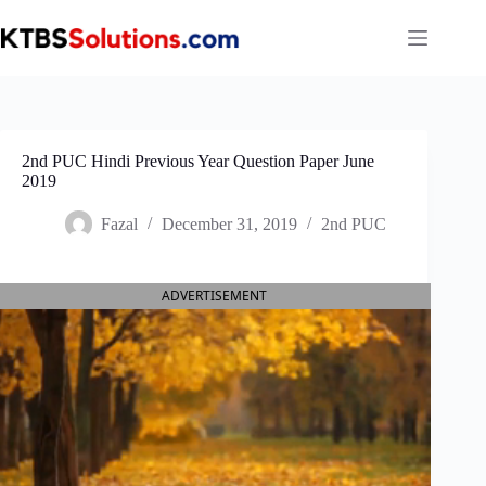
Skip
to
content
2nd PUC Hindi Previous Year Question Paper June
2019
Fazal
December 31, 2019
2nd PUC
ADVERTISEMENT