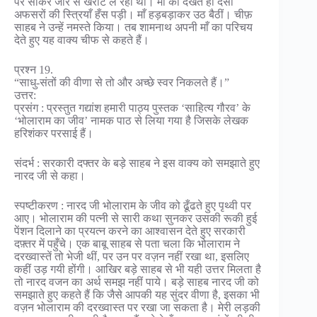
पर सोकर जोर से खरटि ले रही थीं। माँ को देखते ही देसी
अफसरों की स्त्रियाँ हँस पड़ी। माँ हड़बड़ाकर उठ बैठीं। चीफ़
साहब ने उन्हें नमस्ते किया। तब शामनाथ अपनी माँ का परिचय
देते हुए यह वाक्य चीफ से कहते हैं।
प्रश्न 19.
“साधु-संतों की वीणा से तो और अच्छे स्वर निकलते हैं।”
उत्तर:
प्रसंग : प्रस्तुत गद्यांश हमारी पाठ्य पुस्तक ‘साहित्य गौरव’ के
‘भोलाराम का जीव’ नामक पाठ से लिया गया है जिसके लेखक
हरिशंकर परसाई हैं।
संदर्भ : सरकारी दफ्तर के बड़े साहब ने इस वाक्य को समझाते हुए
नारद जी से कहा।
स्पष्टीकरण : नारद जी भोलाराम के जीव को ढूँढते हुए पृथ्वी पर
आए। भोलाराम की पत्नी से सारी कथा सुनकर उसकी रूकी हुई
पेंशन दिलाने का प्रयत्न करने का आश्वासन देते हुए सरकारी
दफ़्तर में पहुँचे। एक बाबू साहब से पता चला कि भोलाराम ने
दरख्वास्तें तो भेजी थीं, पर उन पर वज़न नहीं रखा था, इसलिए
कहीं उड़ गयी होंगी। आखिर बड़े साहब से भी यही उत्तर मिलता है
तो नारद वजन का अर्थ समझ नहीं पाये। बड़े साहब नारद जी को
समझाते हुए कहते हैं कि जैसे आपकी यह सुंदर वीणा है, इसका भी
वज़न भोलाराम की दरख्वास्त पर रखा जा सकता है। मेरी लड़की