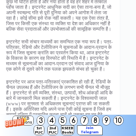
कुछ भी घटित होता है और नया होता है वह हर शहर में तत्काल
पहँच जाता है। इन्टरनेट आधुनिक सदी का ऐसा ताना-बना है, जो
अपनी स्वच्छन्द गति से पूरी दुनिया को अपने आगोश में लेता जा
रहा है। कोई सीमा इसे रोक नहीं सकती। यह एक ऐसा तंत्र है,
जिस पर किसी एक संस्था या व्यक्ति या देश का अधिकार नहीं है
बल्कि सेवा प्रदाताओं और उपभोक्ताओं की सामूहिक सम्पत्ति है।
इन्टरनेट सभी संचार माध्यमों का समन्वित एक नया रूप है। पत्र-
पत्रिका, रेडियो और टेलीविजन ने सूचनाओं के आदान-प्रदान के
रूप में जिस सूचना क्रांति का प्रवर्तन किया था, आज इन्टरनेट
के विकास के कारण वह विस्फोट की स्थिति में है। इन्टरनेट के
माध्यम से सूचनाओं का आदान-प्रदान एवं संवाद आज दुनिया के
एक कोने से दूसरे कोने तक पलक झपकते संभव हो चुका है।
इन्टरनेट पर आज पत्र-पत्रिकाएं प्रकाशित हो रही हैं, रेडियों के
चैनल उपलब्ध हैं और टेलीविजन के लगभग सभी चैनल भी मौजूद
हैं। इन्टरनेट से हमें व्यक्ति, संस्था, उत्पादों, शोध आंकड़ों आदि के
बारे में जानकारी मिल सकती है। इन्टरनेट के विश्वव्यापी जाल
(www) पर सुगमता से अधिकतम सूचनाएं प्राप्त की जा सकती
हैं। इसके अतिरिक्त यदि अपने पास ऐसी कोई सूचना है जिसे हम
सम्पूर्ण दुनिया में प्रसारित करना चाहें तो उसका हम घर बैठे
KSEEB
3
4
5
6
7
8
9
10
इन्टरनेट के माध्यम से वैश्विक स्तर पर विज्ञापन कर सकते हैं।
Solutions
हम अपने और अपनी संस्था तथा उसकी गतिविधियों, विशेषताओं
Join
1st
2nd
KSEEB
आदि के बारे में इन्टरनेट पर अपना होमपेज बनाकर छोड़ सकते
Telegram
PUC
PUC
Books