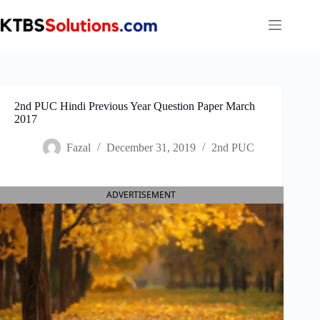
Skip
to
content
2nd PUC Hindi Previous Year Question Paper March
2017
Fazal
December 31, 2019
2nd PUC
ADVERTISEMENT