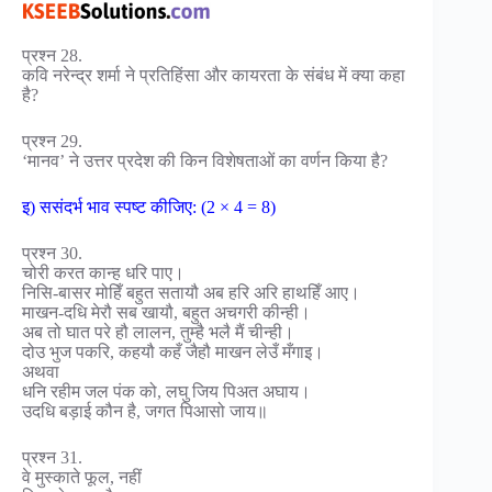
प्रश्न 28.
कवि नरेन्द्र शर्मा ने प्रतिहिंसा और कायरता के संबंध में क्या कहा
है?
प्रश्न 29.
‘मानव’ ने उत्तर प्रदेश की किन विशेषताओं का वर्णन किया है?
इ) ससंदर्भ भाव स्पष्ट कीजिए: (2 × 4 = 8)
प्रश्न 30.
चोरी करत कान्ह धरि पाए।
निसि-बासर मोहिँ बहुत सतायौ अब हरि अरि हाथहिँ आए।
माखन-दधि मेरौ सब खायौ, बहुत अचगरी कीन्ही।
अब तो घात परे हौ लालन, तुम्है भलै मैं चीन्ही।
दोउ भुज पकरि, कहयौ कहँ जैहौ माखन लेउँ मँगाइ।
अथवा
धनि रहीम जल पंक को, लघु जिय पिअत अघाय।
उदधि बड़ाई कौन है, जगत पिआसो जाय॥
प्रश्न 31.
वे मुस्काते फूल, नहीं