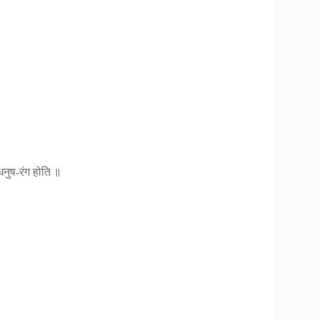
धनुष-रंग होति ॥