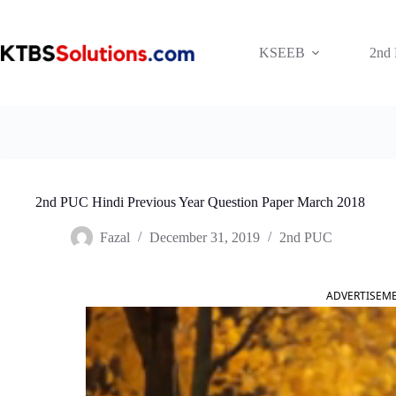
Skip
to
content
KSEEB
2nd
2nd PUC Hindi Previous Year Question Paper March 2018
Fazal
December 31, 2019
2nd PUC
ADVERTISEM