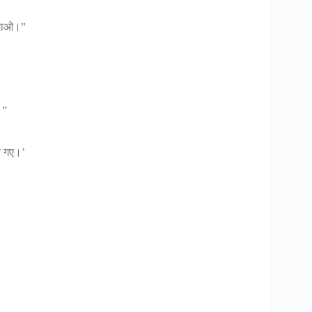
े जाओ।”
।”
िक गए।’