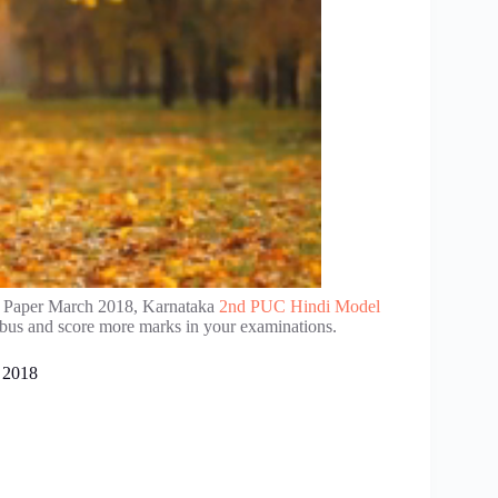
n Paper March 2018, Karnataka
2nd PUC Hindi Model
abus and score more marks in your examinations.
 2018