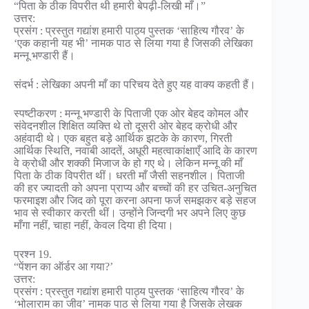
“पिता के ठीक विपरीत थी हमारी बेपढ़ी-लिखी माँ।”
उत्तर:
प्रसंग : प्रस्तुत गद्यांश हमारी पाठ्य पुस्तक ‘साहित्य गौरव’ के
‘एक कहानी यह भी’ नामक पाठ से लिया गया है जिसकी लेखिका
मन्नू भण्डारी हैं।
संदर्भ : लेखिका अपनी माँ का परिचय देते हुए यह वाक्य कहती हैं।
स्पष्टीकरण : मन्नू भण्डारी के पिताजी एक ओर बेहद कोमल और
संवेदनशील शिक्षित व्यक्ति थे तो दूसरी ओर बेहद क्रोधी और
अहंवादी थे। एक बहुत बड़े आर्थिक झटके के कारण, गिरती
आर्थिक स्थिति, नवाबी आदतें, अधूरी महत्वाकांक्षाएँ आदि के कारण
वे क्रोधी और शक्की मिजाज के हो गए थे। लेकिन मन्नू की माँ
पिता के ठीक विपरीत थीं। धरती माँ जैसी सहनशील। पिताजी
की हर ज्यादती को अपना प्राप्य और बच्चों की हर उचित-अनुचित
फरमाइश और जिद को पूरा करना अपना फर्ज समझकर बड़े सहज
भाव से स्वीकार करती थीं। उन्होंने जिन्दगी भर अपने लिए कुछ
माँगा नहीं, चाहा नहीं, केवल दिया ही दिया।
प्रश्न 19.
“पेंशन का ऑर्डर आ गया?’
उत्तर:
प्रसंग : प्रस्तुत गद्यांश हमारी पाठ्य पुस्तक ‘साहित्य गौरव’ के
‘भोलाराम का जीव’ नामक पाठ से लिया गया है जिसके लेखक