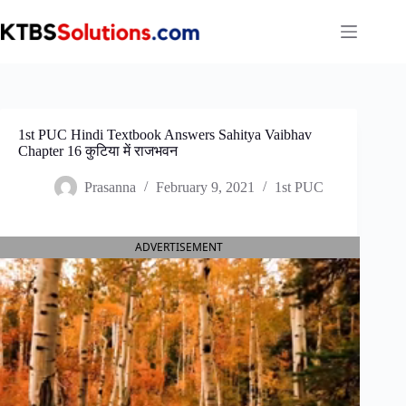
Skip
to
content
1st PUC Hindi Textbook Answers Sahitya Vaibhav
Chapter 16 कुटिया में राजभवन
Prasanna
February 9, 2021
1st PUC
ADVERTISEMENT