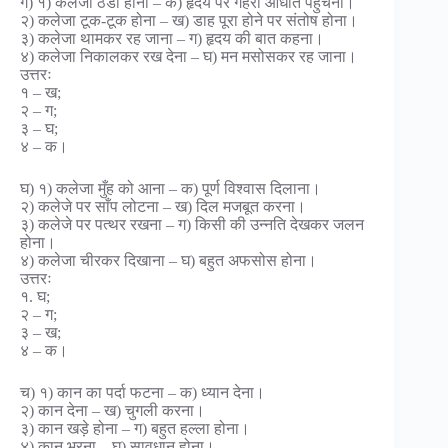
ग) १) कलेजा ठंडा होना – क) हृदय पर गहरा आधात पहुँचना।
२) कलेजा टूक-टूक होना – ख) डाह पूरा होने पर संतोष होना।
३) कलेजा थामकर रह जाना – ग) हृदय की बात कहना।
४) कलेजा निकालकर रख देना – घ) मन मसोसकर रह जाना।
उत्तरः
१ – ख;
२ – ग;
३ – घ;
४ – क।
घ) १) कलेजा मुँह को आना – क) पूर्ण विश्वास दिलाना।
२) कलेजे पर साँप लोटना – ख) दिल मजबूत करना।
३) कलेजे पर पत्थर रखना – ग) किसी की उन्नति देखकर जलन
होना।
४) कलेजा चीरकर दिखाना – घ) बहुत अफसोस होना।
उत्तरः
१. घ;
२ – ग;
३ – ख;
४ – क।
च) १) कान का पर्दा फटना – क) ध्यान देना।
२) कान देना – ख) चुगली करना।
३) कान खड़े होना – ग) बहुत हल्ला होना।
४) कान भरना – घ) सावधान होना।