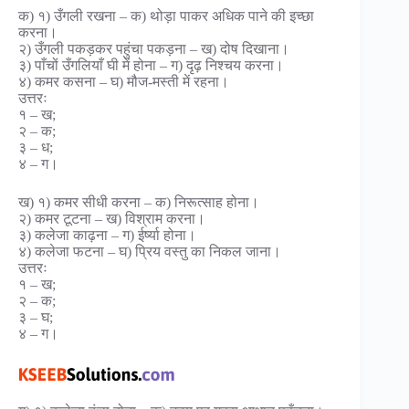
क) १) उँगली रखना – क) थोड़ा पाकर अधिक पाने की इच्छा
करना।
२) उँगली पकड़कर पहुंचा पकड़ना – ख) दोष दिखाना।
३) पाँचों उँगलियाँ घी में होना – ग) दृढ़ निश्चय करना।
४) कमर कसना – घ) मौज-मस्ती में रहना।
उत्तरः
१ – ख;
२ – क;
३ – ध;
४ – ग।
ख) १) कमर सीधी करना – क) निरूत्साह होना।
२) कमर टूटना – ख) विश्राम करना।
३) कलेजा काढ़ना – ग) ईर्ष्या होना।
४) कलेजा फटना – घ) प्रिय वस्तु का निकल जाना।
उत्तरः
१ – ख;
२ – क;
३ – घ;
४ – ग।