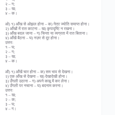
२ – ग;
३ – ख;
४ – क।
ओ) १) आँख से ओझल होना – क) नेत्र ज्योति समाप्त होना।
२) आँखों में रात काटना – ख) कृपादृष्टि न रखना।
३) आँख बदल जाना – ग) चिन्ता या व्यग्रता में रात बिताना।
४) आँखें बैठना – घ) नज़र से दूर होना।
उत्तरः
१ – घ;
२ – ग;
३ – ख;
४ – क।
औ) १) आँखें चार होना – क) सम भाव से देखना।
२) एक आँख से देखना – ख) देखादेखी होना।
३) उँगली उठाना – ग) अपने काबू में कर लेना।
४) उँगली पर नचाना – घ) बदनाम करना।
उत्तरः
१ – ख;
२ – क;
३ – घ;
४ – ग।