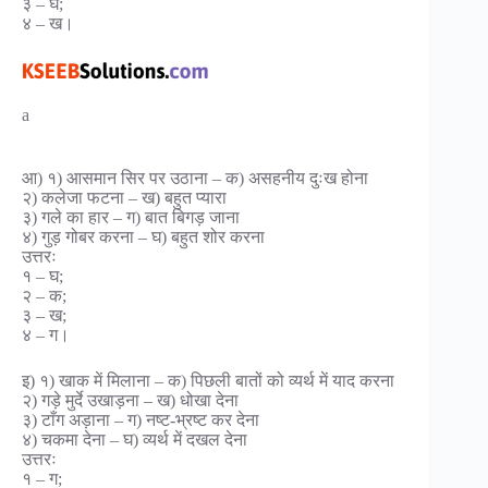
३ – घ;
४ – ख।
a
आ) १) आसमान सिर पर उठाना – क) असहनीय दुःख होना
२) कलेजा फटना – ख) बहुत प्यारा
३) गले का हार – ग) बात बिगड़ जाना
४) गुड़ गोबर करना – घ) बहुत शोर करना
उत्तरः
१ – घ;
२ – क;
३ – ख;
४ – ग।
इ) १) खाक में मिलाना – क) पिछली बातों को व्यर्थ में याद करना
२) गड़े मुर्दे उखाड़ना – ख) धोखा देना
३) टाँग अड़ाना – ग) नष्ट-भ्रष्ट कर देना
४) चकमा देना – घ) व्यर्थ में दखल देना
उत्तरः
१ – ग;