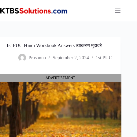
Skip
to
content
1st PUC Hindi Workbook Answers व्याकरण मुहावरे
Prasanna
September 2, 2024
1st PUC
ADVERTISEMENT