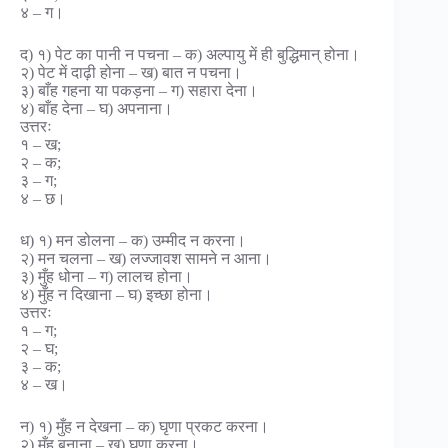
४ – ग।
द) १) पेट का पानी न पचना – क) अल्पायु में ही बुद्धिमान् होना।
२) पेट में दाढ़ी होना – ख) बात न पचना।
३) बाँह गहना या पकड़ना – ग) सहारा देना।
४) बाँह देना – घ) अपनाना।
उत्तरः
१ – ख;
२ – क;
३ – ग;
४ – छ।
ध) १) मन डोलना – क) उम्मीद न करना।
२) मन चलना – ख) लज्जावश सामने न आना।
३) मुँह धोना – ग) लालच होना।
४) मुँह न दिखाना – घ) इच्छा होना।
उत्तरः
१ – ग;
२ – घ;
३ – क;
४ – ख।
न) १) मुँह न देखना – क) घृणा प्रकट करना।
२) मुँह बनाना – ख) घृणा करना।