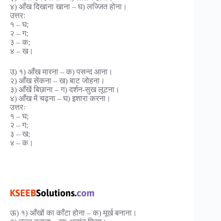
४) आँख दिखाना खाना – घ) लज्जित होना।
उत्तरः
१ – घ;
२ – ग;
३ – क;
४ – ख।
उ) १) आँख मारना – क) पसन्द आना।
२) आँख सेंकना – ख) बाट जोहना।
३) आँखें बिछाना – ग) दर्शन-सुख लूटना।
४) आँख में चढ़ना – घ) इशारा करना।
उत्तरः
१ – घ;
२ – ग;
३ – ख;
४ – क।
ऊ) १) आँखों का काँटा होना – क) मूर्ख बनाना।