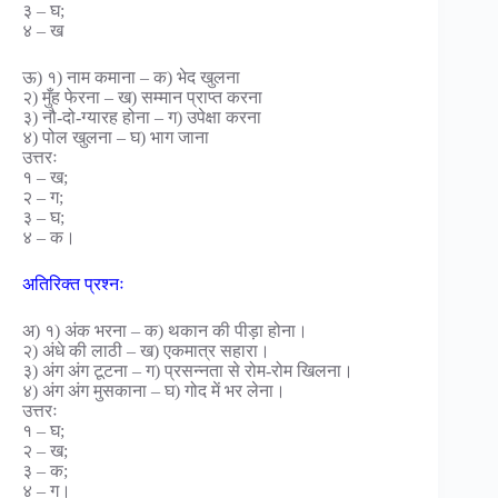
३ – घ;
४ – ख
ऊ) १) नाम कमाना – क) भेद खुलना
२) मुँह फेरना – ख) सम्मान प्राप्त करना
३) नौ-दो-ग्यारह होना – ग) उपेक्षा करना
४) पोल खुलना – घ) भाग जाना
उत्तरः
१ – ख;
२ – ग;
३ – घ;
४ – क।
अतिरिक्त प्रश्नः
अ) १) अंक भरना – क) थकान की पीड़ा होना।
२) अंधे की लाठी – ख) एकमात्र सहारा।
३) अंग अंग टूटना – ग) प्रसन्नता से रोम-रोम खिलना।
४) अंग अंग मुसकाना – घ) गोद में भर लेना।
उत्तरः
१ – घ;
२ – ख;
३ – क;
४ – ग।