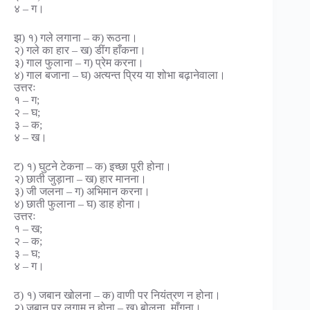
४ – ग।
झ) १) गले लगाना – क) रूठना।
२) गले का हार – ख) डींग हाँकना।
३) गाल फुलाना – ग) प्रेम करना।
४) गाल बजाना – घ) अत्यन्त प्रिय या शोभा बढ़ानेवाला।
उत्तरः
१ – ग;
२ – घ;
३ – क;
४ – ख।
ट) १) घुटने टेकना – क) इच्छा पूरी होना।
२) छाती जुड़ाना – ख) हार मानना।
३) जी जलना – ग) अभिमान करना।
४) छाती फुलाना – घ) डाह होना।
उत्तरः
१ – ख;
२ – क;
३ – घ;
४ – ग।
ठ) १) जबान खोलना – क) वाणी पर नियंत्रण न होना।
२) जबान पर लगाम न होना – ख) बोलना, माँगना।