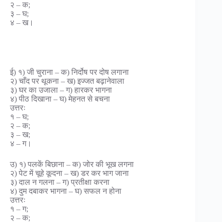
२ – क;
३ – घ;
४ – ख।
ई) १) जी चुराना – क) निर्दोष पर दोष लगाना
२) चाँद पर थूकना – ख) इज्जत बढ़ानेवाला
३) घर का उजाला – ग) हारकर भागना
४) पीठ दिखाना – घ) मेहनत से बचना
उत्तरः
१ – घ;
२ – क;
३ – ख;
४ – ग।
उ) १) पलकें बिछाना – क) जोर की भूख लगना
२) पेट में चूहे कूदना – ख) डर कर भाग जाना
३) दाल न गलना – ग) प्रतीक्षा करना
४) दुम दबाकर भागना – घ) सफल न होना
उत्तरः
१ – ग;
२ – क;