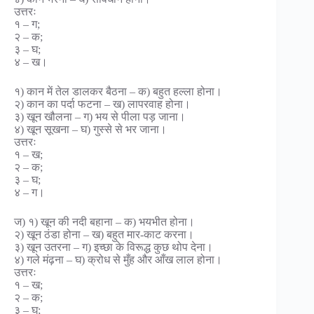
उत्तरः
१ – ग;
२ – क;
३ – घ;
४ – ख।
१) कान में तेल डालकर बैठना – क) बहुत हल्ला होना।
२) कान का पर्दा फटना – ख) लापरवाह होना।
३) खून खौलना – ग) भय से पीला पड़ जाना।
४) खून सूखना – घ) गुस्से से भर जाना।
उत्तरः
१ – ख;
२ – क;
३ – घ;
४ – ग।
ज) १) खून की नदी बहाना – क) भयभीत होना।
२) खून ठंडा होना – ख) बहुत मार-काट करना।
३) खून उतरना – ग) इच्छा के विरूद्ध कुछ थोप देना।
४) गले मंढ़ना – घ) क्रोध से मुँह और आँख लाल होना।
उत्तरः
१ – ख;
२ – क;
३ – घ;