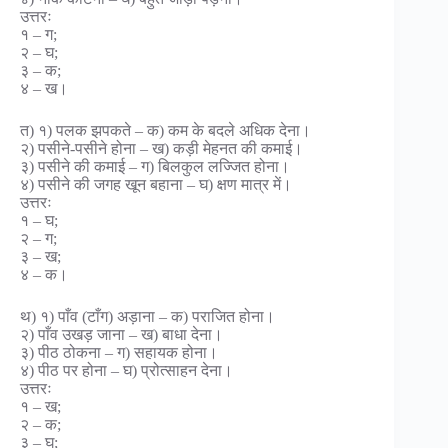
उत्तरः
१ – ग;
२ – घ;
३ – क;
४ – ख।
त) १) पलक झपकते – क) कम के बदले अधिक देना।
२) पसीने-पसीने होना – ख) कड़ी मेहनत की कमाई।
३) पसीने की कमाई – ग) बिलकुल लज्जित होना।
४) पसीने की जगह खून बहाना – घ) क्षण मात्र में।
उत्तरः
१ – घ;
२ – ग;
३ – ख;
४ – क।
थ) १) पाँव (टाँग) अड़ाना – क) पराजित होना।
२) पाँव उखड़ जाना – ख) बाधा देना।
३) पीठ ठोकना – ग) सहायक होना।
४) पीठ पर होना – घ) प्रोत्साहन देना।
उत्तरः
१ – ख;
२ – क;
३ – घ;