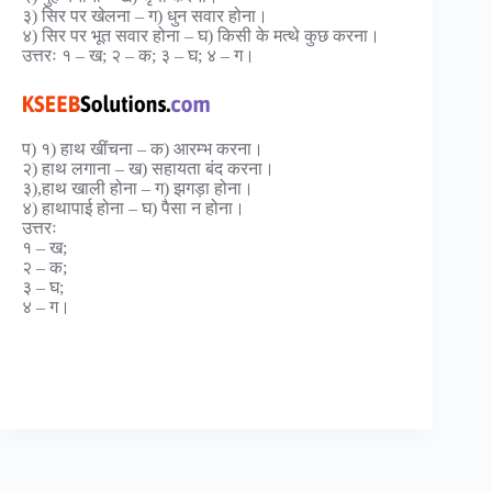
३) सिर पर खेलना – ग) धुन सवार होना।
४) सिर पर भूत सवार होना – घ) किसी के मत्थे कुछ करना।
उत्तरः १ – ख; २ – क; ३ – घ; ४ – ग।
प) १) हाथ खींचना – क) आरम्भ करना।
२) हाथ लगाना – ख) सहायता बंद करना।
३),हाथ खाली होना – ग) झगड़ा होना।
४) हाथापाई होना – घ) पैसा न होना।
उत्तरः
१ – ख;
२ – क;
३ – घ;
४ – ग।