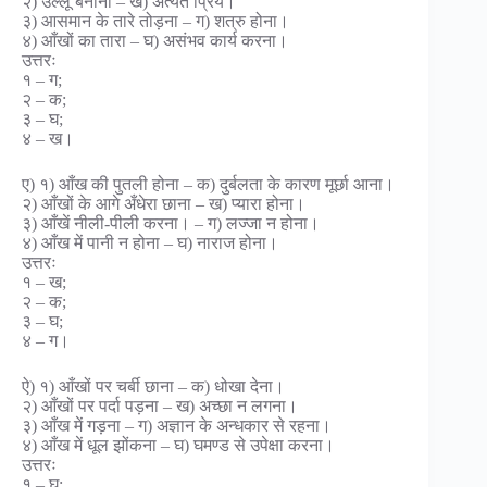
२) उल्लू बनाना – ख) अत्यंत प्रिय।
३) आसमान के तारे तोड़ना – ग) शत्रु होना।
४) आँखों का तारा – घ) असंभव कार्य करना।
उत्तरः
१ – ग;
२ – क;
३ – घ;
४ – ख।
ए) १) आँख की पुतली होना – क) दुर्बलता के कारण मूर्छा आना।
२) आँखों के आगे अँधेरा छाना – ख) प्यारा होना।
३) आँखें नीली-पीली करना। – ग) लज्जा न होना।
४) आँख में पानी न होना – घ) नाराज होना।
उत्तरः
१ – ख;
२ – क;
३ – घ;
४ – ग।
ऐ) १) आँखों पर चर्बी छाना – क) धोखा देना।
२) आँखों पर पर्दा पड़ना – ख) अच्छा न लगना।
३) आँख में गड़ना – ग) अज्ञान के अन्धकार से रहना।
४) आँख में धूल झोंकना – घ) घमण्ड से उपेक्षा करना।
उत्तरः
१ – घ;