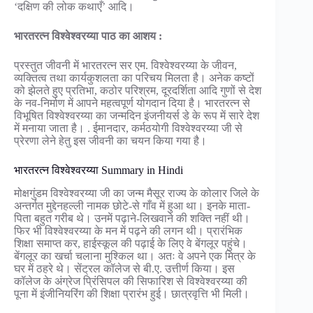
‘दक्षिण की लोक कथाएँ’ आदि।
भारतरत्न विश्वेश्वरय्या पाठ का आशय :
प्रस्तुत जीवनी में भारतरत्न सर एम. विश्वेश्वरय्या के जीवन,
व्यक्तित्व तथा कार्यकुशलता का परिचय मिलता है। अनेक कष्टों
को झेलते हुए प्रतिभा, कठोर परिश्रम, दूरदर्शिता आदि गुणों से देश
के नव-निर्माण में आपने महत्वपूर्ण योगदान दिया है। भारतरत्न से
विभूषित विश्वेश्वरय्या का जन्मदिन इंजनीयर्स डे के रूप में सारे देश
में मनाया जाता है। . ईमानदार, कर्मठयोगी विश्वेश्वरय्या जी से
प्रेरणा लेने हेतु इस जीवनी का चयन किया गया है।
भारतरत्न विश्वेश्वरय्या Summary in Hindi
मोक्षगुंडम विश्वेश्वरय्या जी का जन्म मैसूर राज्य के कोलार जिले के
अन्तर्गत मुद्देनहल्ली नामक छोटे-से गाँव में हुआ था। इनके माता-
पिता बहुत गरीब थे। उनमें पढ़ाने-लिखवाने की शक्ति नहीं थी।
फिर भी विश्वेश्वरय्या के मन में पढ़ने की लगन थी। प्रारंभिक
शिक्षा समाप्त कर, हाईस्कूल की पढ़ाई के लिए वे बेंगलूर पहुंचे।
बेंगलूर का खर्चा चलाना मुश्किल था। अतः वे अपने एक मित्र के
घर में ठहरे थे। सेंट्रल कॉलेज से बी.ए. उत्तीर्ण किया। इस
कॉलेज के अंग्रेज प्रिंसिपल की सिफारिश से विश्वेश्वरय्या की
पूना में इंजीनियरिंग की शिक्षा प्रारंभ हुई। छात्रवृत्ति भी मिली।