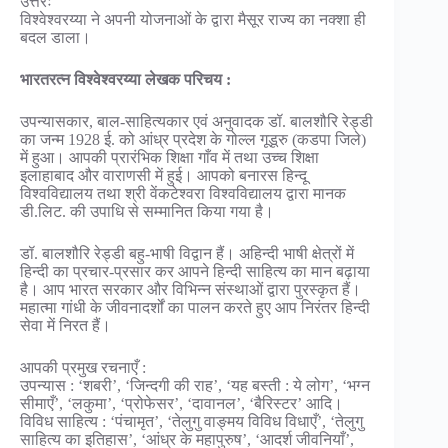
उत्तरः
विश्वेश्वरय्या ने अपनी योजनाओं के द्वारा मैसूर राज्य का नक्शा ही
बदल डाला।
भारतरत्न विश्वेश्वरय्या लेखक परिचय :
उपन्यासकार, बाल-साहित्यकार एवं अनुवादक डॉ. बालशौरि रेड्डी
का जन्म 1928 ई. को आंध्र प्रदेश के गोल्ल गूडूरु (कडपा जिले)
में हुआ। आपकी प्रारंभिक शिक्षा गाँव में तथा उच्च शिक्षा
इलाहाबाद और वाराणसी में हुई। आपको बनारस हिन्दू
विश्वविद्यालय तथा श्री वेंकटेश्वरा विश्वविद्यालय द्वारा मानक
डी.लिट. की उपाधि से सम्मानित किया गया है।
डॉ. बालशौरि रेड्डी बहु-भाषी विद्वान हैं। अहिन्दी भाषी क्षेत्रों में
हिन्दी का प्रचार-प्रसार कर आपने हिन्दी साहित्य का मान बढ़ाया
है। आप भारत सरकार और विभिन्न संस्थाओं द्वारा पुरस्कृत हैं।
महात्मा गांधी के जीवनादर्शों का पालन करते हुए आप निरंतर हिन्दी
सेवा में निरत हैं।
आपकी प्रमुख रचनाएँ :
उपन्यास : ‘शबरी’, ‘जिन्दगी की राह’, ‘यह बस्ती : ये लोग’, ‘भग्न
सीमाएँ’, ‘लकुमा’, ‘प्रोफेसर’, ‘दावानल’, ‘बैरिस्टर’ आदि।
विविध साहित्य : ‘पंचामृत’, ‘तेलुगु वाङ्मय विविध विधाएँ’, ‘तेलुगु
साहित्य का इतिहास’, ‘आंध्र के महापुरुष’, ‘आदर्श जीवनियाँ’,