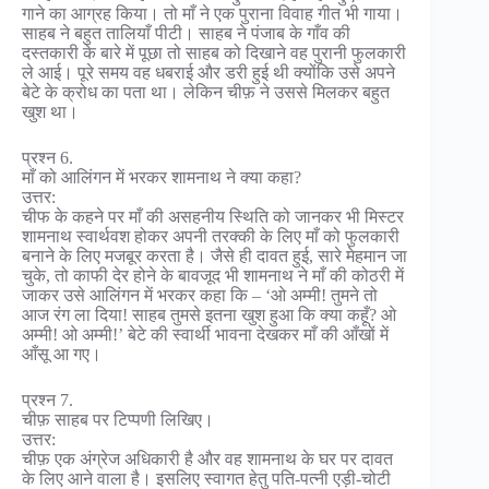
गाने का आग्रह किया। तो माँ ने एक पुराना विवाह गीत भी गाया।
साहब ने बहुत तालियाँ पीटी। साहब ने पंजाब के गाँव की
दस्तकारी के बारे में पूछा तो साहब को दिखाने वह पुरानी फुलकारी
ले आई। पूरे समय वह धबराई और डरी हुई थी क्योंकि उसे अपने
बेटे के क्रोध का पता था। लेकिन चीफ़ ने उससे मिलकर बहुत
खुश था।
प्रश्न 6.
माँ को आलिंगन में भरकर शामनाथ ने क्या कहा?
उत्तर:
चीफ के कहने पर माँ की असहनीय स्थिति को जानकर भी मिस्टर
शामनाथ स्वार्थवश होकर अपनी तरक्की के लिए माँ को फुलकारी
बनाने के लिए मजबूर करता है। जैसे ही दावत हुई, सारे मेहमान जा
चुके, तो काफी देर होने के बावजूद भी शामनाथ ने माँ की कोठरी में
जाकर उसे आलिंगन में भरकर कहा कि – ‘ओ अम्मी! तुमने तो
आज रंग ला दिया! साहब तुमसे इतना खुश हुआ कि क्या कहूँ? ओ
अम्मी! ओ अम्मी!’ बेटे की स्वार्थी भावना देखकर माँ की आँखों में
आँसू आ गए।
प्रश्न 7.
चीफ़ साहब पर टिप्पणी लिखिए।
उत्तर:
चीफ़ एक अंग्रेज अधिकारी है और वह शामनाथ के घर पर दावत
के लिए आने वाला है। इसलिए स्वागत हेतु पति-पत्नी एड़ी-चोटी