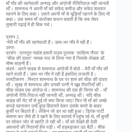
माँ गाँव की रहनेवाली अनपढ़ और अंग्रेजी रीतिरिवाज़ नहीं जानती
थीं। शामनाथ ने अपनी माँ को सफेद कमीज़ और सफेद शलवार
पहनने के लिए कहा। उसने अपनी माँ से चूड़ियाँ पहनने के लिए भी
कहा। उस समय माँ उपरोक्त कथन कहती हैं कि सब जेवर
तुम्हारी पढ़ाई में ही बिक गथे।
प्रश्न 3.
‘मेरी माँ गाँव की रहनेवाली हैं। उमर-भर गाँव में रही हैं।
उत्तर:
प्रसंग : प्रस्तुत गद्यांश हमारी पाठ्य पुस्तक ‘साहित्य गौरव’ के
‘चीफ़ की दावत’ नामक पाठ से लिया गया है जिसके लेखक डॉ.
भीष्म साहनी हैं।
संदर्भ : अपने साहब से शामनाथ अंग्रेजी में बोले – मेरी माँ गाँव की
रहने वाली हैं। उमर भर गाँव में रही है इसलिए लजाती है।
स्पष्टीकरण : मिस्टर शामनाथ के घर पर शाम को चीफ़ की दावत
थी। सुबह से शामनाथ और उनकी पत्नी ने खूब तैयारियाँ कीं।
चीफ़ साहब एक अंग्रेज़ थे। शामनाथ की एक ही चिन्ता थी – माँ
अंग्रेजी रीति-रिवाज नहीं जानती थीं, अनपढ़ थीं। यदि चीफ़
साहब की भेंट माँ से हुई तो क्या किया जाए? फिर भी माँ को अच्छे
कपड़े पहनाकर उन्हें कुछ हिदायतें देकर उसके कमरे के बाहर
कुर्सी पर बिठाते हैं। लेकिन जो डर था वही हुआ। ड्रिंक पार्टी
समाप्त कर जैसे ही वे खाने के लिए बरामदे में पहुंच रहे थे, माँ कुर्सी
पर सोकर जोर से खरटि ले रही थीं। माँ को देखते ही देसी
अफसरों की स्त्रियाँ हँस पड़ी। माँ हड़बड़ाकर उठ बैठीं। चीफ़