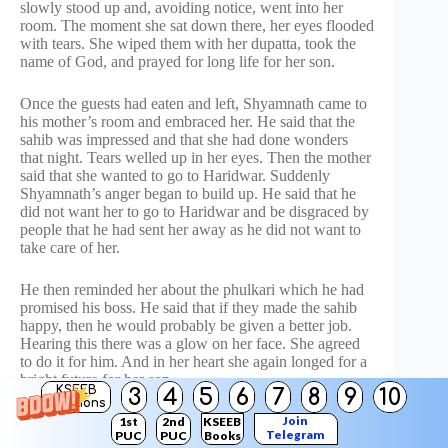
slowly stood up and, avoiding notice, went into her
room. The moment she sat down there, her eyes flooded
with tears. She wiped them with her dupatta, took the
name of God, and prayed for long life for her son.
Once the guests had eaten and left, Shyamnath came to
his mother’s room and embraced her. He said that the
sahib was impressed and that she had done wonders
that night. Tears welled up in her eyes. Then the mother
said that she wanted to go to Haridwar. Suddenly
Shyamnath’s anger began to build up. He said that he
did not want her to go to Haridwar and be disgraced by
people that he had sent her away as he did not want to
take care of her.
He then reminded her about the phulkari which he had
promised his boss. He said that if they made the sahib
happy, then he would probably be given a better job.
Hearing this there was a glow on her face. She agreed
to do it for him. And in her heart she again longed for a
bright future for her son.
KSEEB
3
4
5
6
7
8
9
10
Solutions
Join
1st
2nd
KSEEB
Telegram
PUC
PUC
Books