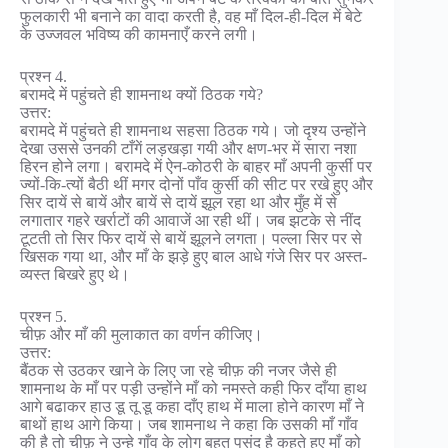
फुलकारी भी बनाने का वादा करती है, वह माँ दिल-ही-दिल में बेटे
के उज्जवल भविष्य की कामनाएँ करने लगी।
प्रश्न 4.
बरामदे में पहुंचते ही शामनाथ क्यों ठिठक गये?
उत्तर:
बरामदे में पहुंचते ही शामनाथ सहसा ठिठक गये। जो दृश्य उन्होंने
देखा उससे उनकी टाँगें लड़खड़ा गयी और क्षण-भर में सारा नशा
हिरन होने लगा। बरामदे में ऐन-कोठरी के बाहर माँ अपनी कुर्सी पर
ज्यों-कि-त्यों बैठी थीं मगर दोनों पाँव कुर्सी की सीट पर रखे हुए और
सिर दायें से बायें और बायें से दायें झूल रहा था और मुँह में से
लगातार गहरे खर्राटों की आवाजें आ रही थीं। जब झटके से नींद
टूटती तो सिर फिर दायें से बायें झूलने लगता। पल्ला सिर पर से
खिसक गया था, और माँ के झड़े हुए बाल आधे गंजे सिर पर अस्त-
व्यस्त बिखरे हुए थे।
प्रश्न 5.
चीफ़ और माँ की मुलाकात का वर्णन कीजिए।
उत्तर:
बैंठक से उठकर खाने के लिए जा रहे चीफ़ की नजर जैसे ही
शामनाथ के माँ पर पड़ी उन्होंने माँ को नमस्ते कही फिर दाँया हाथ
आगे बढाकर हाउ डू तू डू कहा दाँए हाथ में माला होने कारण माँ ने
बाथों हाथ आगे किया। जब शामनाथ ने कहा कि उसकी माँ गाँव
की है तो चीफ़ ने उन्हे गाँव के लोग बहुत पसंद है कहते हुए माँ को