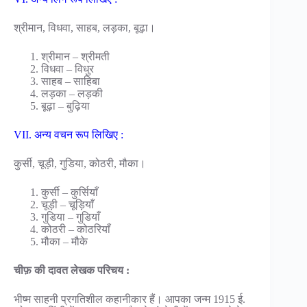
श्रीमान, विधवा, साहब, लड़का, बूढ़ा।
श्रीमान – श्रीमती
विधवा – विधुर
साहब – साहिबा
लड़का – लड़की
बूढ़ा – बुढ़िया
VII. अन्य वचन रूप लिखिए :
कुर्सी, चूड़ी, गुडिया, कोठरी, मौका।
कुर्सी – कुर्सियाँ
चूड़ी – चूड़ियाँ
गुडिया – गुडियाँ
कोठरी – कोठरियाँ
मौका – मौके
चीफ़ की दावत लेखक परिचय :
भीष्म साहनी प्रगतिशील कहानीकार हैं। आपका जन्म 1915 ई.