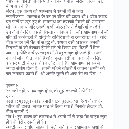
‘चीफ़ की दावत’ नामक पाठ से लिया गया है जिसके लेखक डॉ.
भीष्म साहनी हैं।
संदर्भ : इस वाक्य को शामनाथ ने अपनी माँ से कहा।
स्पष्टीकरण : शामनाथ के घर पर चीफ़ की दावत थी। चीफ़ साहब
इस पार्टी से खुश हुए तो शामनाथ को तरक्की मिलने की संभावना
थी। शामनाथ और उनकी पत्नी जोर-शोर से तैयारियाँ करते हैं।
उन दोनों के लिए एक ही चिन्ता का विषय है – माँ। शामनाथ की माँ
गाँव की रहनेवाली हैं, अंग्रेजी रीतिरिवाजों से अपरिचित थीं। यदि
चीफ़ साहब की भेंट माँ से हुई तो, अथवा देसी अफसर, उनकी
स्त्रियाँ माँ को देखकर हँसने लगे तो किया धरा मिट्टी में मिल
जाएगा। लेकिन चीफ़ साहब माँ से बहुत खुश हो जाते हैं। उनसे
पंजाबी लोक गीत गवाते हैं और ‘फुलकारी’ बनाकर देने के लिए
कहकर पार्टी से खुश होकर लौट जाते हैं। शामनाथ को सबसे
ज्यादा संतोष होता है। अपनी माँ की कोठरी में जाकर ‘अम्मी’ को
गले लगाकर कहते हैं “ओ अम्मी! तुमने तो आज रंग ला दिया।’
प्रश्न 6.
‘जानती नहीं, साहब खुश होगा, तो मुझे तरक्की मिलेगी?’
उत्तर:
प्रसंग : प्रस्तुत गद्यांश हमारी पाठ्य पुस्तक ‘साहित्य गौरव’ के
‘चीफ़ की दावत’ नामक पाठ से लिया गया है जिसके लेखक डॉ.
भीष्म साहनी हैं।
संदर्भ : इस वाक्य को शामनाथ ने अपनी माँ से कहा कि साहब खुश
होंगे तो मेरी तरक्की होगी।
स्पष्टीकरण : चीफ़ साहब के चले जाने के बाद शामनाथ खुशी से