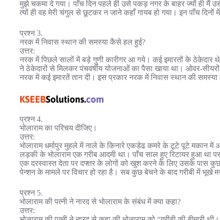
मुझे चकमा दे गया। पाँच दिन पहले ही उसे पकड़ नगर के बाहर ज्यों ही मैं
त्यों ही वह मेरी चंगुल से छूटकर न जाने कहाँ गायब हो गया। इन पाँच दिनों 
प्रश्न 3.
नरक में निवास स्थान की समस्या कैसे हल हुई?
उत्तर:
नरक में पिछले सालों में बड़े गुणी कारीगर आ गये। कई इमारतों के ठेकेदार थे। 
ने ठेकेदारों से मिलकर पंचवर्षीय योजनाओं का पैसा खाया था। ओवर-सीयरों न
नरक में कई इमारतें तान दी। इस प्रकार नरक में निवास स्थान की समस्य
प्रश्न 4.
भोलाराम का परिचय दीजिए।
उत्तर:
भोलाराम धर्मापुर मुहले में नाले के किनारे एकडेढ कमरे के टूटे पूटे मकान
लड़की के भोलाराम एक गरीब आदमी था। पाँच साल हुए रिटायर हुआ था पर 
एक दरस्वास्त देता पर दफ्तर के लोगों को खुश करने के लिए उसके पास 
पेन्शन के मामले पर विचार हो रहा है। सब कुछ बेचने के बाद गरीबी में भूखे
प्रश्न 5.
भोलाराम की पत्नी ने नारद से भोलाराम के संबंध में क्या कहा?
उत्तर:
भोलाराम की पत्नी ने नारद से कहा की भोलाराम को “गरीबी की बीमारी थी।