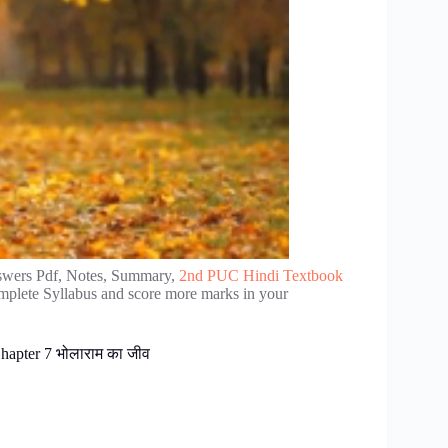
swers Pdf, Notes, Summary,
2nd PUC Hindi Textbook
omplete Syllabus and score more marks in your
apter 7 भोलाराम का जीव