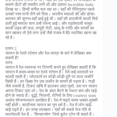
सामने ऊँटों की तसवीर लगी थी और उसपर Incredible India
लिखा था। हिन्दी संगीत चल रहा था। वहाँ की रीतिनुसार पहले
उनको गरम पानी पीने को दिया। भारतीय मसालों की और डोसा-
साम्भार की सुगन्ध वहाँ छाई हुई थी। वहाँ की दालचीनी काली मिर्च
डली हुई मसाला चाय उन्हें पसन्द आई। और तड़केवाली साबुत
काली उड़द की दाल, तन्दूरी रोटी, आलू के पराँठे और सरसों का
साग खाकर तो ऐसे लगा उन्हें जैसे पंजाब में बैठे स्वादिष्ठ खाना खा
रहे है।
प्रश्न 2.
जापान के रेलवे स्टेशन और रेल-यात्रा के बारे में लेखिका क्या
कहती हैं?
उत्तर:
जापान में रेल-व्यवस्था पर टिप्पणी करते हुए लेखिका कहती हैं कि
जापान में कदम-कदम पर रेलवे स्टेशन हैं। रेलें कई धरातलों पर
चलती रहती हैं। प्लेटफार्म पर थोड़ी-थोड़ी दूरी पर लाल लकीरें
खिंची हैं। हर डिब्बा ऐन उस लकीर के सामने ही पड़ता है। गाड़ी
जैसे रुकती है, टिकट खाँचे में डालकर अंदर घुसो, उस पार जाकर
अपना टिकट उठा लो। रेल के अंदर बैठने के स्थान कम और खड़े
होने के ज्यादा हैं। वृद्धों, स्त्रियों, रोगियों के लिए courtesy seats
अर्थात् सौजन्यस्थान आरक्षित हैं। रेल में चढ़ते समय धक्का-मुक्की
नहीं होती। शालीनता जापान का गुण धर्म है। रेल में लोग खड़े-
खड़े पढ़ते हैं। हर जगह स्वच्छता। यहाँ की सबसे तेज गति से
चलनेवाली रेल है – ‘शिन्कान्सेन’ जिसे बुलेट ट्रेन भी कहते हैं।