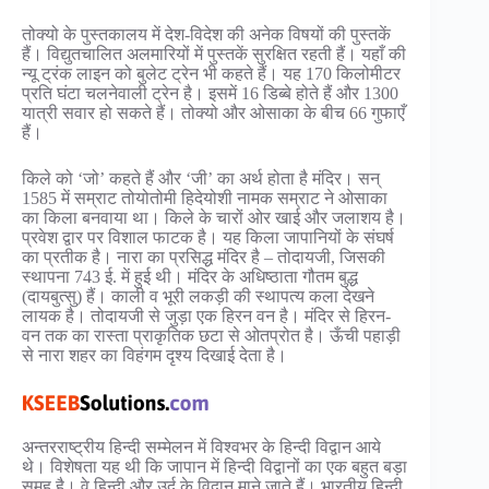
तोक्यो के पुस्तकालय में देश-विदेश की अनेक विषयों की पुस्तकें
हैं। विद्युतचालित अलमारियों में पुस्तकें सुरक्षित रहती हैं। यहाँ की
न्यू ट्रंक लाइन को बुलेट ट्रेन भी कहते हैं। यह 170 किलोमीटर
प्रति घंटा चलनेवाली ट्रेन है। इसमें 16 डिब्बे होते हैं और 1300
यात्री सवार हो सकते हैं। तोक्यो और ओसाका के बीच 66 गुफाएँ
हैं।
किले को ‘जो’ कहते हैं और ‘जी’ का अर्थ होता है मंदिर। सन्
1585 में सम्राट तोयोतोमी हिदेयोशी नामक सम्राट ने ओसाका
का किला बनवाया था। किले के चारों ओर खाई और जलाशय है।
प्रवेश द्वार पर विशाल फाटक है। यह किला जापानियों के संघर्ष
का प्रतीक है। नारा का प्रसिद्ध मंदिर है – तोदायजी, जिसकी
स्थापना 743 ई. में हुई थी। मंदिर के अधिष्ठाता गौतम बुद्ध
(दायबुत्सु) हैं। काली व भूरी लकड़ी की स्थापत्य कला देखने
लायक है। तोदायजी से जुड़ा एक हिरन वन है। मंदिर से हिरन-
वन तक का रास्ता प्राकृतिक छटा से ओतप्रोत है। ऊँची पहाड़ी
से नारा शहर का विहंगम दृश्य दिखाई देता है।
अन्तरराष्ट्रीय हिन्दी सम्मेलन में विश्वभर के हिन्दी विद्वान आये
थे। विशेषता यह थी कि जापान में हिन्दी विद्वानों का एक बहुत बड़ा
समूह है। वे हिन्दी और उर्दू के विद्वान माने जाते हैं। भारतीय हिन्दी