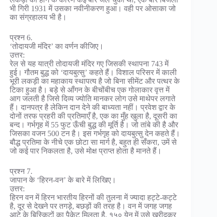
भी गिरी 1931 में उसका नवीनीकरण हुआ। वही पर ओसाका जो
का संग्रहालय भी है।
प्रश्न 6.
‘तोदायजी मंदिर’ का वर्णन कीजिए।
उत्तर:
रेल से यह यात्री तोदायजी मंदिर गए जिसकी स्थापना 743 में
हुई। गौतम बुद्ध को ‘दायबुत्सु’ कहते हैं। विशाल परिसर में काली
भूरी लकड़ी का महाकाय स्थापत्य है जो बिना सीमेंट और पत्थर के
टिका हुआ है। बड़े से आँगन के बीचोंबीच एक गोलाकार वृत्त में
आग जलती है जिसे दिव्य ज्योति मानकर लोग उसे माथेपर लगाते
हैं। दानपत्र है लेकिन दान देने की बाध्यता नहीं। प्रवेश द्वार के
दोनों तरफ प्रहरी की प्रतिमाएँ है, एक का मुँह खुला है, दूसरी का
बन्द। गर्भगृह में 55 फुट ऊँची बुद्ध की मूर्ति है। जो तांबे की है और
जिसका वजन 500 टन है। इस गर्भगृह को दायबुत्सु देन कहते हैं।
बौद्ध प्रतिमा के नीचे एक छोटा सा मार्ग है, बहुत ही सँकरा, उमें से
जो कई पार निकलता है, उसे मोक्ष प्राप्त होता है मानते हैं।
प्रश्न 7.
जापान के ‘हिरन-वन’ के बारे में लिखिए।
उत्तर:
हिरन वन में हिरन भारतीय हिरनों की तुलना में ज्यादा हट्टे-कट्टे
है, दूर से देखने पर तगड़े, बछड़ों की तरह है। वन में जगह जगह
आटे के बिस्किटों का पैकेट मिलता है, १५० येन में उसे खरीदकर