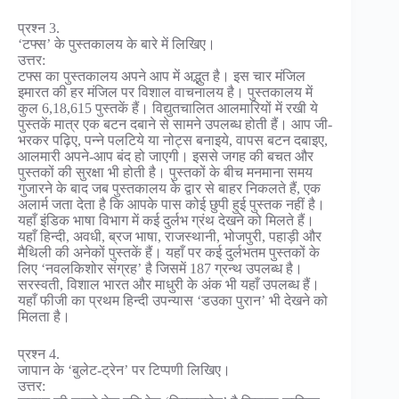
प्रश्न 3.
‘टफ्स’ के पुस्तकालय के बारे में लिखिए।
उत्तर:
टफ्स का पुस्तकालय अपने आप में अद्भुत है। इस चार मंजिल
इमारत की हर मंजिल पर विशाल वाचनालय है। पुस्तकालय में
कुल 6,18,615 पुस्तकें हैं। विद्युतचालित आलमारियों में रखी ये
पुस्तकें मात्र एक बटन दबाने से सामने उपलब्ध होती हैं। आप जी-
भरकर पढ़िए, पन्ने पलटिये या नोट्स बनाइये, वापस बटन दबाइए,
आलमारी अपने-आप बंद हो जाएगी। इससे जगह की बचत और
पुस्तकों की सुरक्षा भी होती है। पुस्तकों के बीच मनमाना समय
गुजारने के बाद जब पुस्तकालय के द्वार से बाहर निकलते हैं, एक
अलार्म जता देता है कि आपके पास कोई छुपी हुई पुस्तक नहीं है।
यहाँ इंडिक भाषा विभाग में कई दुर्लभ ग्रंथ देखने को मिलते हैं।
यहाँ हिन्दी, अवधी, ब्रज भाषा, राजस्थानी, भोजपुरी, पहाड़ी और
मैथिली की अनेकों पुस्तकें हैं। यहाँ पर कई दुर्लभतम पुस्तकों के
लिए ‘नवलकिशोर संग्रह’ है जिसमें 187 ग्रन्थ उपलब्ध है।
सरस्वती, विशाल भारत और माधुरी के अंक भी यहाँ उपलब्ध हैं।
यहाँ फीजी का प्रथम हिन्दी उपन्यास ‘डउका पुरान’ भी देखने को
मिलता है।
प्रश्न 4.
जापान के ‘बुलेट-ट्रेन’ पर टिप्पणी लिखिए।
उत्तर: