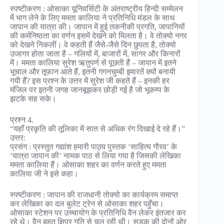
स्पष्टीकरण : ओसाका यूनिवर्सिटी के अंतराष्ट्रीय हिन्दी सम्मेलन
में भाग लेने के लिए ममता कालिया ने प्रतिनिधि मंडल के साथ
जापान की यात्रा की। जापान में हुई तकनीकी प्रगति, जापानियों
की कर्मनिष्ठता का वर्णन इसमें देखने को मिलता है। वे तोक्यो नगर
को देखने निकलीं। वे कहती हैं जैसे-जैसे दिन छुपता है, तोक्यो
उजागर होता जाता है – गलियों में, बाजारों में, सागर और किनारों
में। ममता कालिया सुरेश ऋतुपर्ण से पूछती हैं – जापान में इतने
भूचाल और तूफान आते हैं, इतनी गगनचुम्बी इमारतें क्यों बनायी
गयी हैं? इस प्रश्न के उत्तर में सुरेश जी कहते हैं – इनकी हर
मंजिल पर इतनी जगह जानबूझकर छोड़ी गई है जो भूकम्प के
झटके सह सके।
प्रश्न 4.
“यहाँ प्रकृति की तूलिका में सात से अधिक रंग दिखाई दे रहे हैं।”
उत्तर:
प्रसंग : प्रस्तुत गद्यांश हमारी पाठ्य पुस्तक ‘साहित्य गौरव’ के
‘यात्रा जापान की’ नामक पाठ से लिया गया है जिसकी लेखिका
ममता कालिया हैं। ओसाका शहर का वर्णन करते हुए ममता
कालिया जी ने इसे कहा।
स्पष्टीकरण : जापान की राजधानी तोक्यो का कार्यक्रम समाप्त
कर लेखिका का दल बुलेट ट्रेन से ओसाका शहर पहुँचा।
ओसाका स्टेशन पर उच्चायोग के प्रतिनिधि वैन लेकर इंतजार कर
रहे थे। वैन बहुत क्षिप्र गति से चल रही थी। सड़क की दोनों ओर