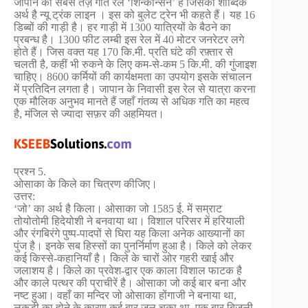
जापान की सबसे तेज़ गति रेल ‘शिन्कान्सेन’ है जिसका शाब्दिक
अर्थ है न्यू ट्रंक लाइन । इस को बुलेट ट्रेन भी कहते हैं। यह 16
डिब्बों की गाड़ी है। हर गाड़ी में 1300 यात्रियों के बैठने का
प्रबन्ध है। 1300 फीट लम्बी इस रेल में 40 मोटर जनरेटर लगे
होते हैं। जिस वक्त यह 170 कि.मी. प्रति घंटे की रफ़्तार से
चलती है, कहीं भी रुकने के लिए कम-से-कम 5 कि.मी. की गुंजाइश
चाहिए। 8600 कर्मियों की कार्यक्षमता का उपयोग इसके संचालन
में प्रतिदिन लगता है। जापान के निवासी इस रेल से यात्रा करना
एक मौलिक अनुभव मानते हैं जहाँ गंतव्य से अधिक गति का महत्व
है, मंजिल से ज्यादा सफ़र की अहमियत।
प्रश्न 5.
ओसाका के किले का चित्रण कीजिए।
उत्तर:
‘जो’ का अर्थ है किला। ओसाका जो 1585 ई. में सम्राट
तोयोतोमी हिदेयोशी ने बनवाया था। विशाल परिसर में हरियाली
और रंगबिरंगे पुष्प-पादपों से घिरा यह किला अनेक आख्यानों का
पुंज है। इनके सब हिस्सों का पुनर्निर्माण हुआ है। किले को लेकर
कई किस्से-कहानियाँ है। किले के चारों ओर गहरी खाई और
जलाशय है। किले का प्रवेश-द्वार एक काला विशाल फाटक है
और काले पत्थर की प्राचीरें है। ओसाका जो कई बार बना और
नष्ट हुआ। वहाँ का मन्दिर जो ओसाका होंगाजी ने बनाया था,
लकड़ी का होने के कारण कई बार जल चुका था, एक बार बिजली