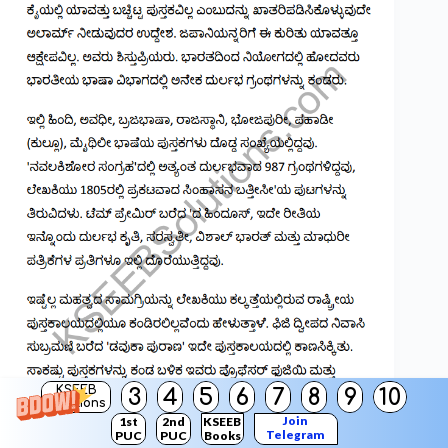
KSEEB
3
4
5
6
7
8
9
10
Solutions
Join
1st
2nd
KSEEB
Telegram
PUC
PUC
Books