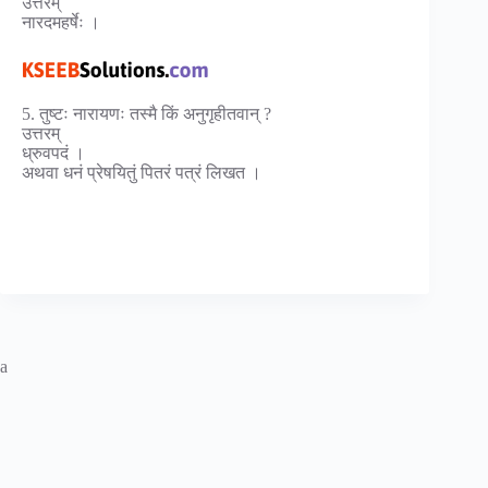
उत्तरम्
नारदमहर्षेः ।
5. तुष्टः नारायणः तस्मै किं अनुगृहीतवान् ?
उत्तरम्
ध्रुवपदं ।
अथवा धनं प्रेषयितुं पितरं पत्रं लिखत ।
a