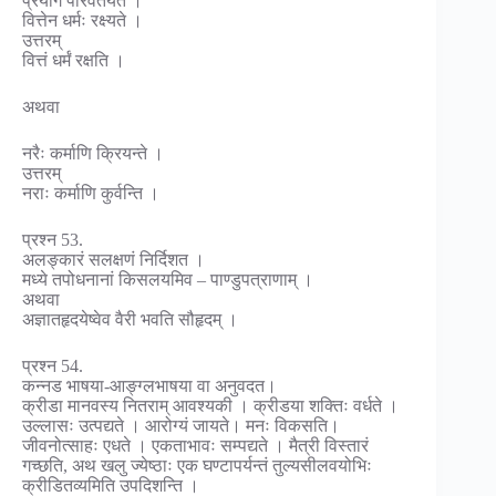
प्रयोगं परिवर्तयत ।
वित्तेन धर्मः रक्ष्यते ।
उत्तरम्
वित्तं धर्मं रक्षति ।
अथवा
नरैः कर्माणि क्रियन्ते ।
उत्तरम्
नराः कर्माणि कुर्वन्ति ।
प्रश्न 53.
अलङ्कारं सलक्षणं निर्दिशत ।
मध्ये तपोधनानां किसलयमिव – पाण्डुपत्राणाम् ।
अथवा
अज्ञातहृदयेष्वेव वैरी भवति सौहृदम् ।
प्रश्न 54.
कन्नड भाषया-आङ्ग्लभाषया वा अनुवदत।
क्रीडा मानवस्य नितराम् आवश्यकी । क्रीडया शक्तिः वर्धते ।
उल्लासः उत्पद्यते । आरोग्यं जायते। मनः विकसति।
जीवनोत्साहः एधते । एकताभावः सम्पद्यते । मैत्री विस्तारं
गच्छति, अथ खलु ज्येष्ठाः एक घण्टापर्यन्तं तुल्यसीलवयोभिः
क्रीडितव्यमिति उपदिशन्ति ।