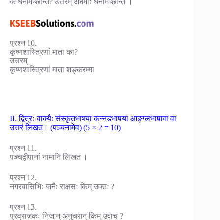
के धनमिच्छन्ति? उत्तरम् अधमाः धनमिच्छन्ति ।
प्रश्न 10.
कृष्णशास्त्रिणां माता का?
उत्तरम्
कृष्णशास्त्रिणां माता शङ्करम्मा
II. द्वित्रः वाक्यैः संस्कृतभाषया कन्नडभाषया आङ्ग्लभाषावा वा
उत्तरं लिखत। (पञ्चनामेव) (5 × 2 = 10)
प्रश्न 11.
पञ्चद्वीपानां नामानि लिखत ।
प्रश्न 12.
नगरवासिभिः जनैः राक्षसः किम् उक्तः ?
प्रश्न 13.
प्रव्राजकः निजान् अनुचरान् किम् उवाच ?