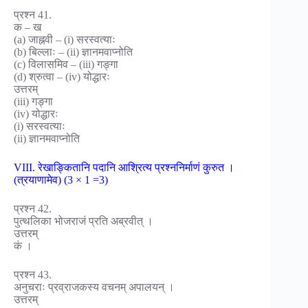
प्रश्न 41.
क – ख
(a) जाह्नवी – (i) सरस्वत्याः
(b) बिल्लाः – (ii) ज्ञानमवाप्नोति
(c) विलासमिव – (iii) गङ्गा
(d) श्रुत्वा – (iv) योद्धारः
उत्तरम्
(iii) गङ्गा
(iv) योद्धारः
(i) सरस्वत्याः
(ii) ज्ञानमवाप्नोति
VIII. रेखाङ्कितानि पदानि आश्रित्य प्रश्ननिर्माणं कुरुत ।
(त्रयाणामेव) (3 × 1 =3)
प्रश्न 42.
पुत्थलिका भोजराजं प्रति अब्रवीत् ।
उत्तरम्
कं ।
प्रश्न 43.
अनुचराः प्रव्राजकस्य वचनम् अपालयन् ।
उत्तरम्