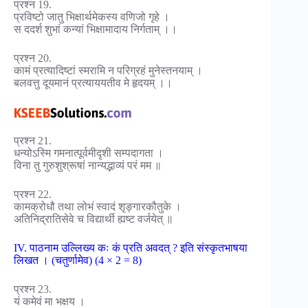
प्रश्न 19.
प्रविष्टो जातु भिक्षार्थमेकस्य वणिजो गृहे ।
स ददर्श शुभां कन्यां भिक्षामादाय निर्गताम् ।।
प्रश्न 20.
कामं प्रत्यादिष्टां स्मरामि न परिग्रहं मुनेस्तनयाम् ।
बलवत्तु दूयमानं प्रत्याययतीव मे हृदयम् ।।
प्रश्न 21.
धन्योऽस्मि गमनात्पूर्वमीदृशी सम्पदागता ।
विना तु गुरुशुश्रूषां नान्यद्भाव्यं परं मम ॥
प्रश्न 22.
कामक्रोधौ तथा लोभं स्वादं शृङ्गारकौतुके ।
अतिनिद्रातिसेवे च विद्यार्थी ह्यष्ट वर्जयेत् ॥
IV. पाठनाम उल्लिख्य कः कं प्रति अवदत् ? इति संस्कृतभाषया
लिखत । (चतुर्णामेव) (4 × 2 = 8)
प्रश्न 23.
यं कमेवं मा भक्षय ।