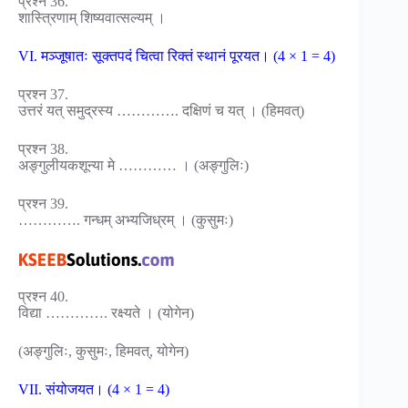
प्रश्न 36.
शास्त्रिणाम् शिष्यवात्सल्यम् ।
VI. मञ्जूषातः सूक्तपदं चित्वा रिक्तं स्थानं पूरयत। (4 × 1 = 4)
प्रश्न 37.
उत्तरं यत् समुद्रस्य …………. दक्षिणं च यत् । (हिमवत्)
प्रश्न 38.
अङ्गुलीयकशून्या मे ………… । (अङ्गुलिः)
प्रश्न 39.
…………. गन्धम् अभ्यजिध्रम् । (कुसुमः)
प्रश्न 40.
विद्या …………. रक्ष्यते । (योगेन)
(अङ्गुलिः, कुसुमः, हिमवत्, योगेन)
VII. संयोजयत। (4 × 1 = 4)