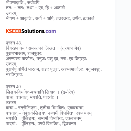
भीषणाकृतिः, सर्वोऽपि
ततः + ततः, तथा + एव, हि + अकाले
उत्तरम्
भीषण + आकृतिः, सर्वो + अपि, ततस्ततः, तथैव, ह्यकाले
प्रश्न 48.
विग्रहवाक्यं / समस्तपदं लिखत । (त्रयाणामेव)
पुराणभारतम्, राजपुत्रः
अरण्यस्य मार्जालः, मनुजः पशु इव, नराः एव विग्रहाः
उत्तरम्
पुराणेषु वर्णितं भारतम्, राज्ञः पुत्रः, अरण्यमार्जालः, मनुजपशुः,
नरविग्रहाः
प्रश्न 49.
लिङ्ग-विभक्ति-वचनानि लिखत । (द्वयोरेव)
वाचा, वचनात्, भगवति, पादयोः ।
उत्तरम्
वाचा – स्त्रीलिङ्गः, तृतीया विभक्तिः, एकवचनम्
वचनात् – नपुंसकलिङ्गः, पञ्चमी विभक्तिः, एकवचनम्
भगवति – पुंलिङ्गः, सप्तमी विभक्तिः, एकवचनम्
पादयोः – पुंलिङ्गः, षष्ठी विभक्तिः, द्विवचनम्