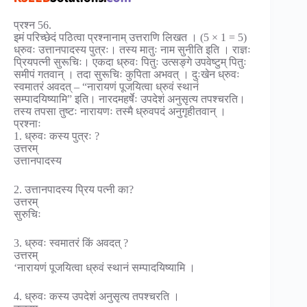
प्रश्न 56.
इमं परिच्छेदं पठित्वा प्रश्नानाम् उत्तराणि लिखत । (5 × 1 = 5)
ध्रुवः उत्तानपादस्य पुत्रः। तस्य मातुः नाम सुनीति इति । राज्ञः
प्रियपत्नी सुरूचिः। एकदा ध्रुवः पितुः उत्सङ्गे उपवेष्टुम् पितुः
समीपं गतवान् । तदा सुरूचिः कुपिता अभवत् । दुःखेन ध्रुवः
स्वमातरं अवदत् – “नारायणं पूजयित्वा ध्रुवं स्थानं
सम्पादयिष्यामि” इति। नारदमहर्षेः उपदेशं अनुसृत्य तपश्चरति।
तस्य तपसा तुष्टः नारायणः तस्मै ध्रुवपदं अनुगृहीतवान् ।
प्रश्नाः
1. ध्रुवः कस्य पुत्रः ?
उत्तरम्
उत्तानपादस्य
2. उत्तानपादस्य प्रिय पत्नी का?
उत्तरम्
सुरुचिः
3. ध्रुवः स्वमातरं किं अवदत् ?
उत्तरम्
‘नारायणं पूजयित्वा ध्रुवं स्थानं सम्पादयिष्यामि ।
4. ध्रुवः कस्य उपदेशं अनुसृत्य तपश्चरति ।