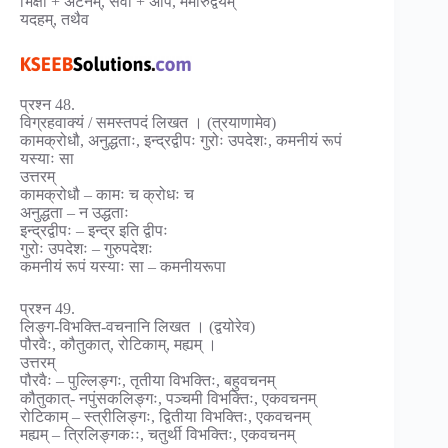
भिक्षा + अटनम्, सर्वो + अपि, ममोरुद्वयम्
यदहम्, तथैव
प्रश्न 48.
विग्रहवाक्यं / समस्तपदं लिखत । (त्रयाणामेव)
कामक्रोधौ, अनुद्धताः, इन्द्रद्वीपः गुरोः उपदेशः, कमनीयं रूपं
यस्याः सा
उत्तरम्
कामक्रोधौ – कामः च क्रोधः च
अनुद्धता – न उद्धताः
इन्द्रद्वीपः – इन्द्र इति द्वीपः
गुरोः उपदेशः – गुरुपदेशः
कमनीयं रूपं यस्याः सा – कमनीयरूपा
प्रश्न 49.
लिङ्ग-विभक्ति-वचनानि लिखत । (द्वयोरेव)
पौरवैः, कौतुकात्, रोटिकाम्, मह्यम् ।
उत्तरम्
पौरवैः – पुल्लिङ्गः, तृतीया विभक्तिः, बहुवचनम्
कौतुकात्- नपुंसकलिङ्गः, पञ्चमी विभक्तिः, एकवचनम्
रोटिकाम् – स्त्रीलिङ्गः, द्वितीया विभक्तिः, एकवचनम्
मह्यम् – त्रिलिङ्गकःः, चतुर्थी विभक्तिः, एकवचनम्