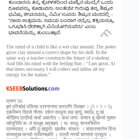
The mind of a child is like a wet clay mound. The potter
gives clay mound a correct shape by his skill. In the
same way a teacher constructs the future of a student.
And fills his mind with the feeling that – “I am great. At
that times necessary I will collect and utilise all my
energy for the nation.”
प्रश्न 56.
इमं परिच्छेदं पठित्वा प्रश्नानाम् उत्तराणि लिखत । (5 × 1 = 5)
एकस्मिन् दिवसे गौतमः एकेन साधुना सह मृत्युं, व्याधि, दुःखं
चोद्दिश्य प्रदीर्घा चर्चा अकरोत् । कथं जनाः संसार दुःखेभ्यो मुक्ता
भवेयुरिति सः तं साधुम् अपृच्छत् । सः साधुः शान्तचित्तेन
प्रत्यवदत् । अपि दुःखपूर्णाः खल्वेषः संसारः । संसारत्यागेन विना
सत्यसुखं मानवो नाधिगच्छति । रात्रौ नगर्यां शान्तता प्रसूता ।