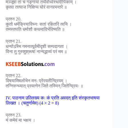
मञ्जूषां तां च गङ्गायां तथैवोर्ध्वस्थदीपिकाम् ।
कृत्वा तत्याज निक्षिप्य घोरं वानरमन्तरे ॥
प्रश्न 20.
कुतो धर्मक्रियाविघ्नः सतां रक्षितरि त्वयि ।
तमस्तपति धर्माशौ कथमाविर्भविष्यति ॥
प्रश्न 21.
धन्योऽस्मि गमनात्पूर्वमीदृशी सम्पदागता ।
विना तु गुरुशुश्रूषां नान्यद्भाव्यं परं मम ॥
प्रश्न 22.
विषयामिषलोभेन मनः प्रेरयतीन्द्रियम् ।
तन्निरुन्ध्यात् प्रयत्नेन जिते तस्मिन् जितेन्द्रियः ॥
IV. पाठनाम उल्लिख्य कः कं प्रति अवदत् इति संस्कृतभाषया
लिखत । (चतुर्णामेव) (4 × 2 = 8)
प्रश्न 23.
यं कमेवं मा भक्षय ।