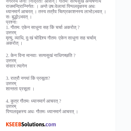
नगरस्य जनाः निद्रिताः आसन्। गौतमः सत्यसुखं अन्वेषणाय
राजमन्दिरान्निर्गतः । अन्ते उषःवेलायां पिप्पलवृक्षस्य अधः
ध्यानमार्ग आचरत् । तस्य तत्रैव चित्प्रकाशनस्य लाभोऽभवत् ।
सः बुद्धोऽभवत् ।
प्रश्नाः
1. गौतमः एकेन साधुना सह किं चर्चा अकरोत् ?
उत्तरम्
मृत्यु, व्याधि, दुःखं चोद्दिश्य गौतमः एकेन साधुना सह चर्चाम्
अकरोत् ।
2. केन विना मानवाः सत्यसुखं नाधिगच्छति ?
उत्तरम्
संसार त्यागेन
3. रात्रौ नगयां किं प्रसूता?
उत्तरम्
शान्तता प्रसूता ।
4. कुत्र गौतमः ध्यानमार्ग आचरत् ?
उत्तरम्
पिप्पलवृक्षस्य अधः गौतमः ध्यानमार्ग आचरत् ।