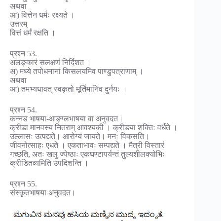
अथवा
आ) वित्तेन धर्मः रक्ष्यते ।
उत्तरम्
वित्तं धर्मं रक्षति ।
प्रश्न 53.
अलङ्कारं सलक्षणं निर्दिशत ।
अ) मध्ये तपोधनानां किसलयमिव पाण्डुपत्राणाम् ।
अथवा
आ) तमभ्यधावत् स्वकृतो मूर्तिमानिव दुर्नयः ।
प्रश्न 54.
कन्नड भाषया-आङ्ग्लभाषया वा अनुवदत।
क्रीडा मानवस्य नितराम् आवश्यकी । क्रीडया शक्तिः वर्धते ।
उल्लासः उत्पद्यते। आरोग्यं जायते। मनः विकसति।
जीवनोत्साहः एधते । एकताभावः सम्पद्यते । मैत्री विस्तारं
गच्छति, अतः खलु ज्येष्ठाः एकघण्टापर्यन्तं तुल्यशीलक्योभिः
क्रीडितव्यमिति उपदिशन्ति ।
प्रश्न 55.
संस्कृतभाषया अनुवदत।