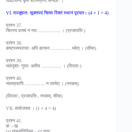
विद्यार्थिनां कृते शास्त्रिणां सन्देशः ।
VI. मञ्जूषातः सूक्तपदं चित्वा रिक्तं स्थानं पूरयत। (4 × 1 = 4)
प्रश्न 37.
चिरस्य वाच्यं न गतः ………….. । (प्रजापतिः)
प्रश्न 38.
कष्टपरम्परायाः अपि काचन …………. भवेत् । (सीमा)
प्रश्न 39.
भवादृशाः गुरवः अतीव …………. । (विरलाः)
प्रश्न 40.
नवाम्रवापि …………. न पश्येत् । (नरकम्)
(विरलाः, प्रजापतिः, नरकम्, सीमा)
VII. संयोजयत । (1 × 4 = 4)
प्रश्न 41.
क – ख
(a) गान्धर्वविधिना – (i) वायुः