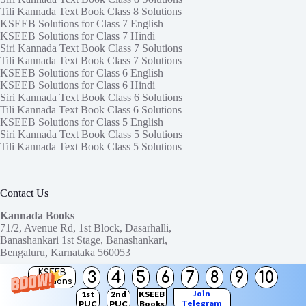
Tili Kannada Text Book Class 8 Solutions
KSEEB Solutions for Class 7 English
KSEEB Solutions for Class 7 Hindi
Siri Kannada Text Book Class 7 Solutions
Tili Kannada Text Book Class 7 Solutions
KSEEB Solutions for Class 6 English
KSEEB Solutions for Class 6 Hindi
Siri Kannada Text Book Class 6 Solutions
Tili Kannada Text Book Class 6 Solutions
KSEEB Solutions for Class 5 English
Siri Kannada Text Book Class 5 Solutions
Tili Kannada Text Book Class 5 Solutions
Contact Us
Kannada Books
71/2, Avenue Rd, 1st Block, Dasarhalli,
Banashankari 1st Stage, Banashankari,
Bengaluru, Karnataka 560053
KSEEB
3
4
5
6
7
8
9
10
Need help or have a question?
Solutions
Contact us at:
ktbssolutions@gmail.com
Join
1st
2nd
KSEEB
Telegram
PUC
PUC
Books
Copyright © 2026
KTBS Solutions