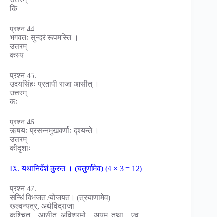
किं
प्रश्न 44.
भगवतः सुन्दरं रूपमस्ति ।
उत्तरम्
कस्य
प्रश्न 45.
उदयसिंहः प्रतापी राजा आसीत् ।
उत्तरम्
कः
प्रश्न 46.
ऋषयः प्रसन्नमुखवर्णाः दृश्यन्ते ।
उत्तरम्
कीदृशाः
IX. यथानिर्देशं कुरुत । (चतुर्णामेव) (4 × 3 = 12)
प्रश्न 47.
सन्धिं विभजत /योजयत। (त्रयाणामेव)
खल्वन्यत्र, अर्थविद्राजा
कश्चित् + आसीत्, अविश्रमो + अयम्, तथा + एव