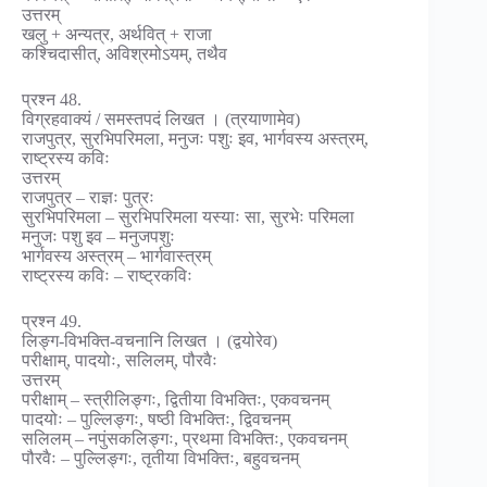
उत्तरम्
खलु + अन्यत्र, अर्थवित् + राजा
कश्चिदासीत्, अविश्रमोऽयम्, तथैव
प्रश्न 48.
विग्रहवाक्यं / समस्तपदं लिखत । (त्रयाणामेव)
राजपुत्र, सुरभिपरिमला, मनुजः पशुः इव, भार्गवस्य अस्त्रम्,
राष्ट्रस्य कविः
उत्तरम्
राजपुत्र – राज्ञः पुत्रः
सुरभिपरिमला – सुरभिपरिमला यस्याः सा, सुरभेः परिमला
मनुजः पशु इव – मनुजपशुः
भार्गवस्य अस्त्रम् – भार्गवास्त्रम्
राष्ट्रस्य कविः – राष्ट्रकविः
प्रश्न 49.
लिङ्ग-विभक्ति-वचनानि लिखत । (द्वयोरेव)
परीक्षाम्, पादयोः, सलिलम्, पौरवैः
उत्तरम्
परीक्षाम् – स्त्रीलिङ्गः, द्वितीया विभक्तिः, एकवचनम्
पादयोः – पुल्लिङ्गः, षष्ठी विभक्तिः, द्विवचनम्
सलिलम् – नपुंसकलिङ्गः, प्रथमा विभक्तिः, एकवचनम्
पौरवैः – पुल्लिङ्गः, तृतीया विभक्तिः, बहुवचनम्