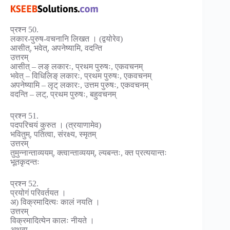
प्रश्न 50.
लकार-पुरुष-वचनानि लिखत । (द्वयोरेव)
आसीत्, भवेत्, अपनेष्यामि, वदन्ति
उत्तरम्
आसीत् – लङ् लकारः, प्रथम पुरुषः, एकवचनम्
भवेत् – विधिलिङ् लकारः, प्रथम पुरुषः, एकवचनम्
अपनेष्यामि – लृट् लकारः, उत्तम पुरुषः, एकवचनम्
वदन्ति – लट्, प्रथम पुरुषः, बहुवचनम्
प्रश्न 51.
पदपरिचयं कुरुत । (त्रयाणामेव)
भवितुम्, पतित्वा, संरक्ष्य, स्मृतम्
उत्तरम्
तुमुन्नान्ताव्ययम्, क्त्वान्ताव्ययम्, ल्यबन्तः, क्त प्रत्ययान्तः
भूतकृदन्तः
प्रश्न 52.
प्रयोगं परिवर्तयत ।
अ) विक्रमादित्यः कालं नयति ।
उत्तरम्
विक्रमादित्येन कालः नीयते ।
अथवा