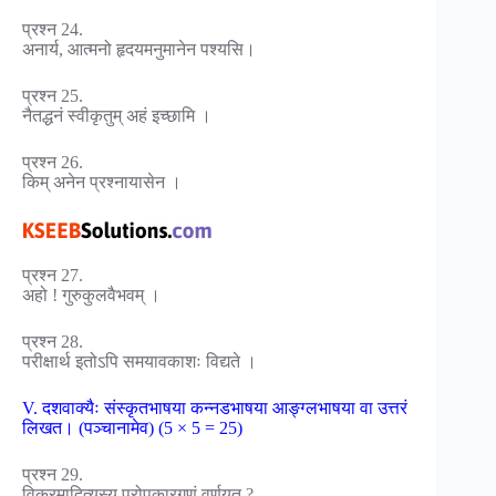
प्रश्न 24.
अनार्य, आत्मनो हृदयमनुमानेन पश्यसि।
प्रश्न 25.
नैतद्धनं स्वीकृतुम् अहं इच्छामि ।
प्रश्न 26.
किम् अनेन प्रश्नायासेन ।
प्रश्न 27.
अहो ! गुरुकुलवैभवम् ।
प्रश्न 28.
परीक्षार्थ इतोऽपि समयावकाशः विद्यते ।
V. दशवाक्यैः संस्कृतभाषया कन्नडभाषया आङ्ग्लभाषया वा उत्तरं
लिखत। (पञ्चानामेव) (5 × 5 = 25)
प्रश्न 29.
विक्रमादित्यस्य परोपकारगुणं वर्णयत ?