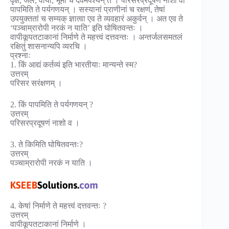
वृक्षे, जले, वायौ, भूमौ च दैवमपश्यन् ते । परिसरप्रदूषणं नाशो वा
पापमिति ते पर्यगणयन् । सस्यानां प्राणीनां च रक्षणं, तेषां
उपयुक्ततां च सम्यक् ज्ञात्वा एव ते व्यवहारं अकुर्वन् । अत एव ते
‘पञ्चाम्रारोपी नरकं न याति’ इति घोषितवन्तः ।
वापीकूपतटाकानां निर्माणे ते महत्त्वं दत्तवन्तः । अन्तर्जलसमतलं
रक्षितुं शासनान्यपि व्यरचि ।
प्रश्नाः
1. किं आद्यं कर्तव्यं इति भारतीयाः मान्यन्ते स्म?
उत्तरम्
परिसर सरंक्षणम् ।
2. किं पापमिति ते पर्यगणयन् ?
उत्तरम्
परिसरप्रदूषणं नाशो व ।
3. ते किमिति घोषितवन्तः?
उत्तरम्
पञ्चाम्रारोपी नरकं न याति ।
4. केषां निर्माणे ते महत्त्वं दत्तवन्तः ?
उत्तरम्
वापीकूपतटाकानां निर्माणे ।