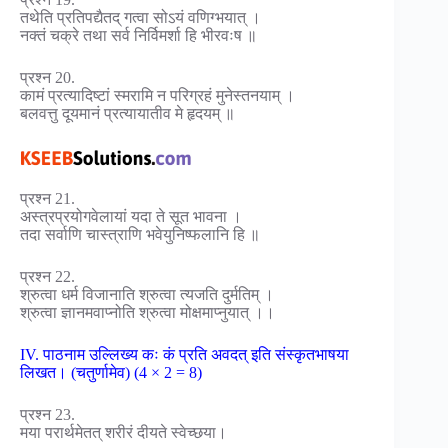
तथेति प्रतिपद्यैतद् गत्वा सोऽयं वणिग्भयात् ।
नक्तं चक्रे तथा सर्व निर्विमर्शा हि भीरवःष ॥
प्रश्न 20.
कामं प्रत्यादिष्टां स्मरामि न परिग्रहं मुनेस्तनयाम् ।
बलवत्तु दूयमानं प्रत्यायातीव मे हृदयम् ॥
प्रश्न 21.
अस्त्रप्रयोगवेलायां यदा ते सूत भावना ।
तदा सर्वाणि चास्त्राणि भवेयुनिष्फलानि हि ॥
प्रश्न 22.
श्रुत्वा धर्म विजानाति श्रुत्वा त्यजति दुर्मतिम् ।
श्रुत्वा ज्ञानमवाप्नोति श्रुत्वा मोक्षमाप्नुयात् ।।
IV. पाठनाम उल्लिख्य कः कं प्रति अवदत् इति संस्कृतभाषया
लिखत। (चतुर्णामेव) (4 × 2 = 8)
प्रश्न 23.
मया परार्थमेतत् शरीरं दीयते स्वेच्छया।