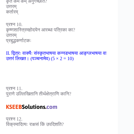
कृतं कर्म कम् अनुगच्छति?
उत्तरम्
कर्तारम्
प्रश्न 10.
कृष्णशास्त्रिमहोदयेन आरब्धा पत्रिका का?
उत्तरम्
प्रबुद्धकर्णाटकः
II. द्वित्रः वाक्यैः संस्कृतभाषया कन्नडभाषया आङ्ग्लभाषया वा
उत्तरं लिखत। (पञ्चनामेव) (5 × 2 = 10)
प्रश्न 11.
पुराणे उल्लिखितानि तीर्थक्षेत्राणि कानि?
प्रश्न 12.
विक्रमादित्यः राक्षसं किं उपदिशति?