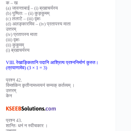
क – ख
(a) जावन्ताबाई – (i) ब्रह्मचर्यस्य
(b) पुष्पितः – (ii) कुङ्कुमम्
(c) ललाटे – (iii) वृक्षः
(d) अलङ्कारमिव – (iv) प्रतापस्य माता
उत्तरम्
(iv) प्रतापस्य माता
(iii) वृक्षः
(ii) कुकुमम्
(i) ब्रह्मचर्यस्य
VIII. रेखाङ्कितानि पदानि आश्रित्य प्रश्ननिर्माणं कुरुत।
(त्रयाणामेव) (3 × 1 = 3)
प्रश्न 42.
विमर्शकेन कृतीनामध्ययनं सम्यक् कर्तव्यम् ।
उत्तरम्
केन
प्रश्न 43.
शान्तिः धनं न स्वीचकार ।
उत्तरम्