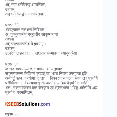
आ) मया धर्मविरुद्धं आचरितम् ।
उत्तरम्
अहं धर्मविरुद्धं न आचरितवान् ।
प्रश्न 53.
अलङ्कारं सलक्षणं निर्दिशत ।
अ) कुसुमगन्धेन मधुकरीव आकृष्यमाणा ।
अथवा
आ) प्रत्यायपतीव मे हृदयम् ।
उत्तरम्
उत्प्रेक्षालङ्कार : । लक्षणम् सम्भावना स्यादुत्प्रेक्षा
प्रश्न 54.
कन्नड भाषया-आङ्ग्लभाषया वा अनुवदत।
सङ्गणकस्य निर्देशनं प्रदातुं का भाषा नितरां उपयुक्ता इति
अन्वेष्टुं बहवः प्रयोगाः कृताः । विश्वस्य सकलाः भाषा तत् प्रयोगे
परीक्षिताः । विश्वभाषासु संस्कृतमेव अधिकं वैज्ञानिकं वर्तते ।
अतः सङ्गणकस्य कृते संस्कृतं एव श्रेष्ठभाषा भवितुं अर्हतीति अद्य
प्रयोगैः प्रमाणितम् ।
प्रश्न 55.