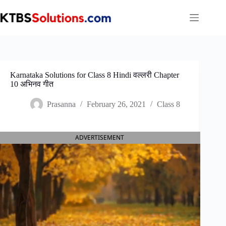
Skip
to
content
Karnataka Solutions for Class 8 Hindi वल्लरी Chapter
10 अभिनव गीत
Prasanna
February 26, 2021
Class 8
ADVERTISEMENT