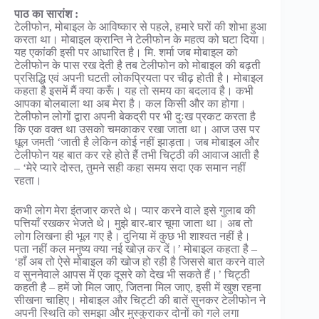
पाठ का सारांश :
टेलीफोन, मोबाइल के आविष्कार से पहले, हमारे घरों की शोभा हुआ
करता था। मोबाइल क्रान्ति ने टेलीफोन के महत्व को घटा दिया।
यह एकांकी इसी पर आधारित है। मि. शर्मा जब मोबाइल को
टेलीफोन के पास रख देती है तब टेलीफोन को मोबाइल की बढ़ती
प्रसिद्धि एवं अपनी घटती लोकप्रियता पर चीढ़ होती है। मोबाइल
कहता है इसमें मैं क्या करूँ। यह तो समय का बदलाव है। कभी
आपका बोलबाला था अब मेरा है। कल किसी और का होगा।
टेलीफोन लोगों द्वारा अपनी बेकद्री पर भी दुःख प्रकट करता है
कि एक वक्त था उसको चमकाकर रखा जाता था। आज उस पर
धूल जमती ‘जाती है लेकिन कोई नहीं झाड़ता। जब मोबाइल और
टेलीफोन यह बात कर रहे होते हैं तभी चिट्ठी की आवाज आती है
– ‘मेरे प्यारे दोस्त, तुमने सही कहा समय सदा एक समान नहीं
रहता।
कभी लोग मेरा इंतजार करते थे। प्यार करने वाले इसे गुलाब की
पत्तियाँ रखकर भेजते थे। मुझे बार-बार चूमा जाता था। अब तो
लोग लिखना ही भूल गए है। दुनिया में कुछ भी शाश्वत नहीं है।
पता नहीं कल मनुष्य क्या नई खोज़ कर दें।’ मोबाइल कहता है –
‘हाँ अब तो ऐसे मोबाइल की खोज हो रही है जिससे बात करने वाले
व सुननेवाले आपस में एक दूसरे को देख भी सकते हैं।’ चिट्ठी
कहती है – हमें जो मिल जाए, जितना मिल जाए, इसी में खुश रहना
सीखना चाहिए। मोबाइल और चिट्टी की बातें सुनकर टेलीफोन ने
अपनी स्थिति को समझा और मुस्कुराकर दोनों को गले लगा