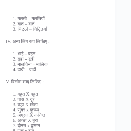
गलती – गलतियाँ
बात – बातें
चिट्ठी – चिट्ठियाँ
IV. अन्य लिंग रूप लिखिए :
भाई – बहन
बूढ़ा – बूढी
मालकिन – मालिक
दादी – दादी
V. विलोम शब्द लिखिए :
बहुत X बहुत
पास X दूर
बड़ा X छोटा
सुंदर x कुरूप
अग्रज X कनिष्ठ
अच्छा X बुरा
दोस्त x दुश्मन
सच x झूठ