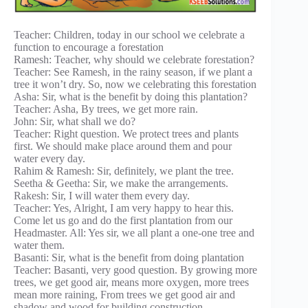
Teacher: Children, today in our school we celebrate a
function to encourage a forestation
Ramesh: Teacher, why should we celebrate forestation?
Teacher: See Ramesh, in the rainy season, if we plant a
tree it won’t dry. So, now we celebrating this forestation
Asha: Sir, what is the benefit by doing this plantation?
Teacher: Asha, By trees, we get more rain.
John: Sir, what shall we do?
Teacher: Right question. We protect trees and plants
first. We should make place around them and pour
water every day.
Rahim & Ramesh: Sir, definitely, we plant the tree.
Seetha & Geetha: Sir, we make the arrangements.
Rakesh: Sir, I will water them every day.
Teacher: Yes, Alright, I am very happy to hear this.
Come let us go and do the first plantation from our
Headmaster. All: Yes sir, we all plant a one-one tree and
water them.
Basanti: Sir, what is the benefit from doing plantation
Teacher: Basanti, very good question. By growing more
trees, we get good air, means more oxygen, more trees
mean more raining, From trees we get good air and
shadow and wood for building construction.