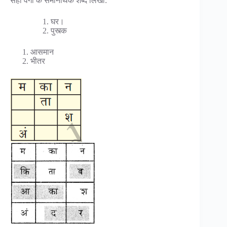
सही वर्गों के समानार्थक शब्द लिखो:
घर।
पुस्त्क
आसमान
भीतर