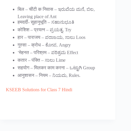
बिल – चींटी क निवास – ಇರುವೆಯ ಮನೆ, ಬಿಲ,
Leaving place of Ant
हमदर्दी- सुहानुभूति – ಸಹಾನುಭೂತಿ
कोशिश – प्रयत्न – ಪ್ರಯತ್ನ, Try
हार – पाराजय – ಪರಾಜಯ, ಸಾಲು Loos
गुस्सा – क्रोध – ಕೋಪ, Angry
‘मेहनत – परिश्रम – ಪರಿಶ್ರಮ Effect
कतार – पंक्ति – ಸಾಲು Lime
सहयोग – मिलकर काम करना – ಒಟ್ಟಾಗಿ Group
आनुशासन – नियम – ನಿಯಮ, Rules.
KSEEB Solutions for Class 7 Hindi