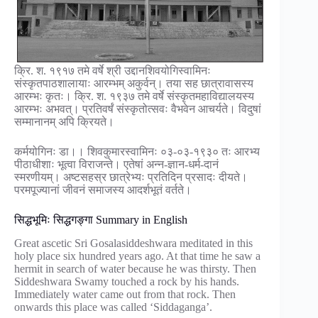
क्रि. श. १९१७ तमे वर्षे श्री उद्दानशिवयोगिस्वामिनः
संस्कृतपाठशालायाः आरम्भम् अकुर्वन्। तया सह छात्रावासस्य
आरम्भः कृतः। क्रि. श. १९३७ तमे वर्षे संस्कृतमहाविद्यालयस्य
आरम्भः अभवत्। प्रतिवर्षं संस्कृतोत्सवः वैभवेन आचर्यते। विदुषां
सम्मानानम् अपि क्रियते।
कर्मयोगिनः डा।। शिवकुमारस्वामिनः ०३-०३-१९३० तः आरभ्य
पीठाधीशाः भूत्वा विराजन्ते। एतेषां अन्न-ज्ञान-धर्म-दानं
स्मरणीयम्। अष्टसहस्र छात्रेभ्यः प्रतिदिन प्रसादः दीयते।
परमपूज्यानां जीवनं समाजस्य आदर्शभूतं वर्तते।
सिद्धभूमिः सिद्धगङ्गा Summary in English
Great ascetic Sri Gosalasiddeshwara meditated in this
holy place six hundred years ago. At that time he saw a
hermit in search of water because he was thirsty. Then
Siddeshwara Swamy touched a rock by his hands.
Immediately water came out from that rock. Then
onwards this place was called ‘Siddaganga’.