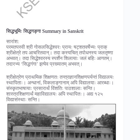
सिद्धभूमिः सिद्धगङ्गा Summary in Sanskrit
सारांश:
परमतपस्वी श्री गोसलसिद्धेश्वरः प्रायः षट्शतवर्षेभ्यः प्राक्
श्रीक्षेत्रे तप आचरितवान्। तदा कस्यचित् तपोधनस्य जलतृष्णा
अभवत्। तदा सिद्धेश्वरस्य स्पर्शेन शिलायाः जलं बहिः आगतम्।
तदारभ्य ‘सिद्धगंगा’ इत्येव प्रख्यातम् अभवत्।
श्रीक्षेत्रेण प्राथमिक शिक्षणतः तन्त्रज्ञानशिक्षणपर्यन्तं विद्यालयः
स्थापिताः। अन्धानां, विकलाङ्गानाम् अपि विद्यालयाः आरब्धाः।
संस्कृतभाषायाः प्रसारार्थं विंशतिः पाठशालाः सन्ति।
शास्त्रशिक्षणार्थं महाविद्यालयः अपि स्थापितः। अद्य १२५
विद्यासंस्थाः सन्ति।