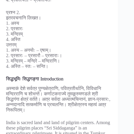
प्रश्न 2.
इतरवचनानि लिखत।
1. अस्य
2. प्रसारः
3. मन्दिरम्
4. अस्ति
उत्तरम्
1. अस्य – अनयोः – एषाम्।
2. प्रसारः – प्रसारौ – प्रसाराः।
3. मन्दिरम् – मन्दिरे – मन्दिराणि।
4. अस्ति – स्तः – सन्ति।
सिद्धभूमिः सिद्धगङ्गा Introduction
अस्माकं देशे सर्वत्र पुण्यक्षेत्राणि, पवित्रतीर्थानि, विविधानि
मन्दिरराणि च शोभन्ते। कर्णाटकराज्ये तुमकूरुमणडले श्री
सिद्धगंगा क्षेत्रं वर्तते। अत्र सर्वदा अध्यात्मचिन्तनं, ज्ञान-प्रसारः,
अन्नदानादि सत्कर्माणि च प्रचलन्ति। श्रीक्षेत्रस्य महत्वं अत्र
निरूपितम्।
India is sacred land and land of pilgrim centers. Among
these pilgrim places “Sri Siddaganga” is an
extraordinary pilgrimage. It is situated in the Tumkur