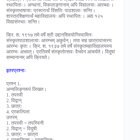
स्थापिताः। अन्धानां, विकलाङ्गानाम् अपि विद्यालयाः आरब्धाः।
संस्कृतभाषायाः प्रसारार्थं विंशतिः पाठशालाः सन्ति।
शास्त्रशिक्षणार्थं महाविद्यालयः अपि स्थापितः। अद्य १२५
विद्यासंस्थाः सन्ति।
क्रि. श. १९१७ तमे वर्षे श्री उद्दानशिवयोगिस्वामिनः
संस्कृतपाठशालायाः आरम्भम् अकुर्वन्। तया सह छात्रावासस्य
आरम्भः कृतः। क्रि. श. १९३७ तमे वर्षे संस्कृतमहाविद्यालयस्य
आरम्भः अभवत्। प्रतिवर्षं संस्कृतोत्सवः वैभवेन आचर्यते। विदुषां
सम्मानानम् अपि क्रियते।
इतरप्रश्नाः
प्रश्न 1.
अन्यलिङ्गरूपं लिखत।
1. तपस्वी
2. विद्वान्
3. छात्रः
4. प्रकल्पिता
उत्तरम्
1. तपस्वी = तपस्विनी
2. विद्वान् = विदुषी
3. छात्रः = छात्रा
4. प्रकल्पिता = प्रकल्पितः