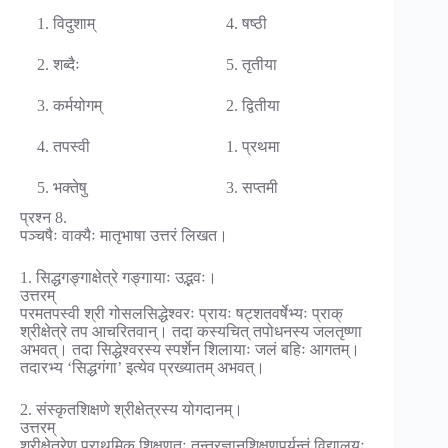
1. विदुशाम्
4. षष्ठी
2. शब्दैः
5. तृतीया
3. कर्मयोगम्
2. द्वितीया
4. तपस्वी
1. प्रथमा
5. भक्तेषु
3. सप्तमी
प्रश्न 8.
पञ्चषैः वाक्यैः मातृभाषा उत्तरं लिखत।
1. सिद्धगङ्गाक्षेत्रे गङ्गायाः उद्भवः।
उत्तरम्
परमतपस्वी श्री गोसलसिद्धेश्वरः प्रायः षट्शतवर्षेभ्यः प्राक्
श्रीक्षेत्रे तप आचरितवान्। तदा कस्यचित् तपोधनस्य जलतृष्णा
अभवत्। तदा सिद्धेश्वरस्य स्पर्शेन शिलायाः जलं बहिः आगतम्।
तदारभ्य ‘सिद्धगंगा’ इत्येव प्रख्यातम् अभवत्।
2. संस्कृतशिक्षणे श्रीक्षेत्रस्य योगदानम्।
उत्तरम्
श्रीक्षेत्रेण प्राथमिक शिक्षणतः तन्त्रज्ञानशिक्षणपर्यन्तं विद्यालयः