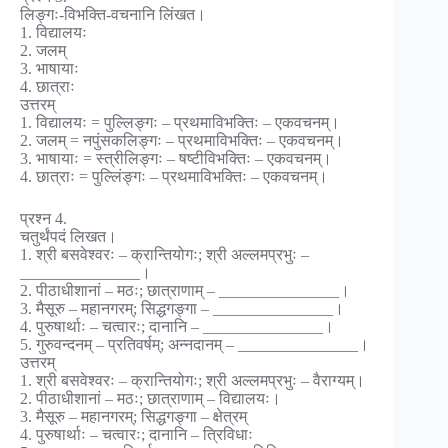
लिङ्गः-विभक्ति-वचनानि लिंखत।
1. विद्यालयः
2. जलम्
3. भाषायाः
4. छात्राः
उत्तरम्
1. विद्यालयः = पुल्लिङ्गः – प्रथमाविभक्तिः – एकवचनम्।
2. जलम् = नपुंसकलिङ्गः – प्रथमाविभक्तिः – एकवचनम्।
3. भाषायाः = स्त्रीलिङ्गः – षष्टीविभक्तिः – एकवचनम्।
4. छात्राः = पुल्लिंङ्गः – प्रथमाविभक्तिः – एकवचनम्।
प्रश्न 4.
चतुर्थंपदं लिखत।
1. श्री बसवेश्वरः – क्रान्तियोगः; श्री अल्लमप्रभुः –
_______________।
2. पीठाधीशानां – मठः; छात्राणाम् – _______________।
3. मैसूरु – महानगरम्; सिद्धगङ्गा – _______________।
4. पुरुषार्थाः – चत्वारः; दानानि – _______________।
5. गुरुवन्दनम् – प्रतिवर्षम्; अन्नदानम् – _______________।
उत्तरम्
1. श्री बसवेश्वरः – क्रान्तियोगः; श्री अल्लमप्रभुः – वैराग्यम्।
2. पीठाधीशानां – मठः; छात्राणाम् – विद्यालयः।
3. मैसूरु – महानगरम्; सिद्धगङ्गा – क्षेत्रम्
4. पुरुषार्थाः – चत्वारः; दानानि – त्रिविधाः