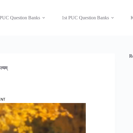
 PUC Question Banks
1st PUC Question Banks
K
R
्यम्
ENT