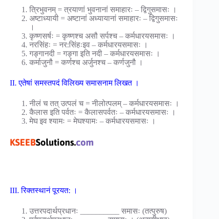
त्रिभुवनम् = त्रयाणां भुवनानां समाहारः – द्विगुसमासः ।
अष्टाध्यायी = अष्टानां अध्यायानां समाहारः – द्विगुसमासः
।
कृष्णसर्षः = कृष्णश्च असौ सर्पश्च – कर्मधारयसमासः ।
नरसिंहः = नर:सिंहःइव – कर्मधारयसमासः ।
गङ्गानदी = गङ्गा इति नदी – कर्मधारयसमासः ।
कर्माजुनौ = कर्णश्च अर्जुनश्च – कर्णजुनौ ।
II. एतेषां समस्तपदं विलिख्य समासनाम लिखत ।
नीलं च तत् उत्पलं च = नीलोत्पलम् – कर्मधारयसमासः ।
कैलास इति पर्वतः = कैलासपर्वतः – कर्मधारयसमासः ।
मेघ इव श्यामः = मेघश्यामः – कर्मधारयसमासः ।
III. रिक्तस्थानं पूरयत: ।
उत्तरपदार्थप्रधानः __________ समासः (तत्पुरुष)