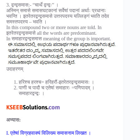
3. द्वन्द्वसमास:- “चार्थे द्वन्द्वः” ।
अस्मिन् समासे समासघटकानां सर्वेषां पदानां अर्थाः प्रधानाः
भवन्ति । इतरेतरद्वन्द्वसमासे उत्तरपदस्य यल्लिङ्गं भवति तदेव
समस्तपदस्य – भवति ।
In this compound two or more nouns are told. In
इतरेतरद्वन्द्वसमासे all the words are predominant.
In समाहारद्वन्द्वसमास meaning of the group is important.
उदाहरणम्
हरिश्च हरश्च= हरिहरौं-इतरेतरद्वन्द्वसमासः ।
पाणी च पादौ च एतेषां समाहारः =पणिपादम् ।
समाहारद्वन्द्वः ।
अभ्यास:
I. एतेषां विग्रहवाक्यं विलिख्य समासनाम लिखत ।