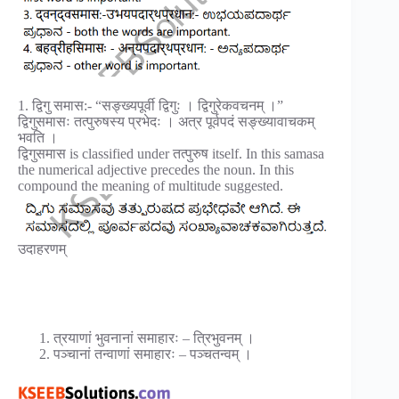
1. द्विगु समास:- “सङ्ख्यपूर्वी द्विगुः । द्विगुरेकवचनम् ।”
द्विगुसमासः तत्पुरुषस्य प्रभेदः । अत्र पूर्वपदं सङ्ख्यावाचकम्
भवति ।
द्विगुसमास is classified under तत्पुरुष itself. In this samasa
the numerical adjective precedes the noun. In this
compound the meaning of multitude suggested.
उदाहरणम्
त्रयाणां भुवनानां समाहारः – त्रिभुवनम् ।
पञ्चानां तन्वाणां समाहारः – पञ्चतन्वम् ।