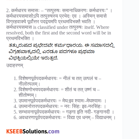
2. कर्मधारय समासः – “तत्पुरुषः समानाधिकरणः कर्मधारयः” ।
कर्मधारयसमासोऽपि तत्पुरुषस्य प्रभेदः एव । अस्मिन् समासे
विग्रहवाक्ये पूर्वोत्तर पदद्वयमपि प्रथमविभक्तै भवति ।
कर्मधारयसमास is classified under तत्पुरुषः itself. Where
resolved, both the first and the second word will be in
प्रथमविभक्ति ।
उदाहरणम्
विशेषणपूर्वपदकर्मधारयः = नीलं च तत् उत्पलं च –
नीलोत्पलम्।
विशेषणोभयपदकर्मधारयः = शीतं च तत् उष्णं च –
शीतोष्णम्।
उपमानपूर्वपदकर्मधारयः = मेघ:इव श्यामः-मेघश्यामः ।
उपमानोत्तरपदकर्मधारयः = नरः सिंहः इव-नरसिंहः ।
सम्भावनापूर्वपदकर्मधारयः = गङ्गा इति नदी- गङ्गानदी ।
अवधारणापूर्वपदकर्मधारयः = विद्या एव धनम् – विद्याधनम् ।