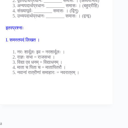
पूर्वपदार्थप्रधानः ________ समासः । (अव्ययीभाव)
अन्यपदार्थप्रधानः ________ समासः । (बहुव्रीहि)
संख्यापूर्वः ________ समासः । (द्विगु)
उभ्यपदार्थप्रधानः ________ समासः । (द्वन्द्व)
इतरप्रश्नाः
I. समस्तपदं लिखत ।
नरः शार्दूलः इव = नरशार्दूलः ।
राज्ञः सभा = राजसभा ।
विद्या एव धनम् = विद्याधनम् ।
माता च पिता च = मातापितरौ ।
नवानां रात्रीणां समाहारः = नवरात्रम् ।
a