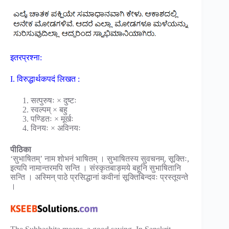
इतरप्रश्ना:
I. विरुद्धार्थकपदं लिखत :
सत्पुरुषः × दुष्टः
स्वल्पम् × बहु
पण्डितः × मूर्खः
विनयः × अविनयः
पीठिका
‘सुभाषितम्’ नाम शोभनं भाषितम् । सुभाषितस्य सुवचनम्, सूक्तिः,
इत्यपि नामान्तरमपि सन्ति । संस्कृतबाङ्मये बहूनि सुभाषितानि
सन्ति । अस्मिन् पाठे प्रसिद्धानां कवीनां सूक्तिबिन्दवः प्रस्तूयन्ते
।