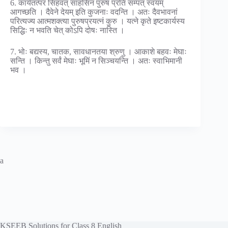
6. कार्यतत्परं सिंहवत् साहसिनं पुरुषं प्रति सम्पत् स्वयम्
आगच्छति । दैवेने देयम् इति कुजनाः वदन्ति । अतः दैवभावनां
परित्यज्य आत्मशक्त्या पुरुषप्रयत्नं कुरु । यत्ने कृते इष्टकार्यस्य
सिद्धिः न भवति चेत् कोऽपि दोषः नास्ति ।
7. भोः बद्यस्य, चातक, सावधानतया श्रुणु । आकाशे बहवः मेघाः
सन्ति । किन्तु सर्वं मेघाः भूमिं न सिञ्चयन्ति । अतः स्वाभिमानी
भव ।
a
KSEEB Solutions for Class 8 English