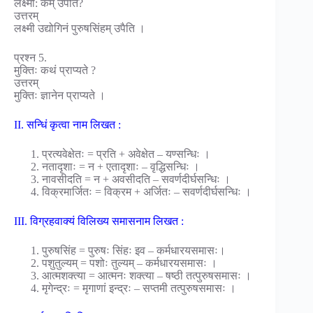
लक्ष्मी: कम् उपैति?
उत्तरम्
लक्ष्मी उद्योगिनं पुरुषसिंहम् उपैति ।
प्रश्न 5.
मुक्तिः कथं प्राप्यते ?
उत्तरम्
मुक्तिः ज्ञानेन प्राप्यते ।
II. सन्धिं कृत्वा नाम लिखत :
प्रत्यवेक्षेतः = प्रति + अवेक्षेत – यण्सन्धिः ।
नतादृशाः = न + एतादृशाः – वृद्धिसन्धिः ।
नावसीदति = न + अवसीदति – सवर्णदीर्घसन्धिः ।
विक्रमार्जितः = विक्रम + अर्जितः – सवर्णदीर्घसन्धिः ।
III. विग्रहवाक्यं विलिख्य समासनाम लिखत :
पुरुषसिंह = पुरुषः सिंहः इव – कर्मधारयसमासः।
पशुतुल्यम् = पशोः तुल्यम् – कर्मधारयसमासः ।
आत्मशक्त्या = आत्मनः शक्त्या – षष्ठी तत्पुरुषसमासः ।
मृगेन्द्रः = मृगाणां इन्द्रः – सप्तमी तत्पुरुषसमासः ।