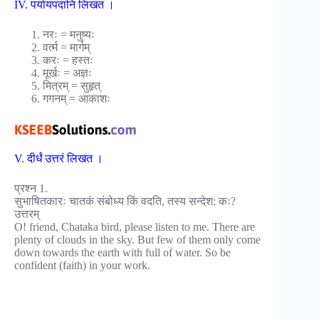
IV. पर्यायपदानि लिखत ।
नरः = मनुष्यः
वर्त्म = मार्गम्
करः = हस्तः
मूर्खः = अज्ञः
मित्रम् = सुहृत्
गगनम् = आकाशः
V. दीर्धं उत्तरं लिखत ।
प्रश्न 1.
सुभाषितकारः चातकं संबोध्य किं वदति, तस्य सन्देश: कः?
उत्तरम्
O! friend, Chataka bird, please listen to me. There are
plenty of clouds in the sky. But few of them only come
down towards the earth with full of water. So be
confident (faith) in your work.