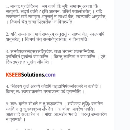
1. मानव: प्रतिदिनम् – मम कार्य किं मृगैः समानम् अथवा किं
सत्पुरुषैः सदृशं वर्तते ? इति आत्मनः चरितं पर्यालोचयेत् । यदि
सजनानां मार्ग समग्रम् अनुसर्तुं न साथ्यं चेत्, स्वल्पमपि अनुसरेत्
। किमर्थं चेत् सन्मार्गप्रवर्तकः न विनश्यति।
2. यदि सज्जनानां मार्ग समप्रम् अनुसतुं न साथ्यं चेत्, स्वल्पमपि
अनुसरेत् । किमर्थं चेत् सन्मार्गप्रवर्तकः न विनश्यति।
3. सन्तोषकरसहस्रसत्रिवेशः तथा भयस्य शतसन्निवेशाः
प्रतिदिनं मूर्खाणां सम्भवन्ति । किन्तु ज्ञानिनां न सम्भवन्ति । एते
स्थितप्रज्ञाः सुखेन जीवन्ति ।
4. सिंहस्य कृते अरण्ये कोऽपि पट्टाभिषेकसंस्कारे न करोति।
किन्तु सः स्वपराक्रमेण मृगराजस्य पदं प्राप्नोति ।
5. करः दानेन शोभते न तु कङ्कणेन । शरीरस्य शुद्धिः स्नानेन
भवति न तु सुगन्धद्रव्य लेपनेन । सन्तोषः आदरेण भवति।
आहारादि सत्कारेण न । मोक्षः आत्मज्ञेन भवति। परन्तु डम्बाचरेण
न प्राप्यते ।