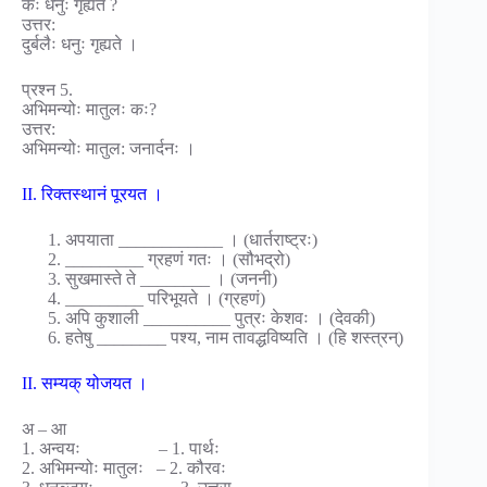
कैः धनुः गृह्यते ?
उत्तर:
दुर्बलैः धनुः गृह्यते ।
प्रश्न 5.
अभिमन्योः मातुलः कः?
उत्तर:
अभिमन्योः मातुल: जनार्दनः ।
II. रिक्तस्थानं पूरयत ।
अपयाता ____________ । (धार्तराष्ट्रः)
_________ ग्रहणं गतः । (सौभद्रो)
सुखमास्ते ते ________ । (जननी)
_________ परिभूयते । (ग्रहणं)
अपि कुशाली __________ पुत्रः केशवः । (देवकी)
हतेषु ________ पश्य, नाम तावद्धविष्यति । (हि शस्त्रन्)
II. सम्यक् योजयत ।
अ – आ
1. अन्वयः – 1. पार्थः
2. अभिमन्योः मातुलः – 2. कौरवः