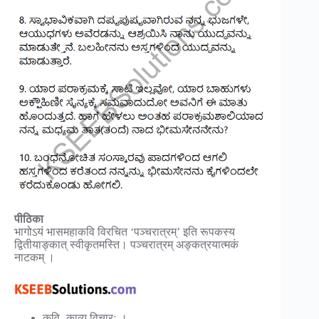
पीठिका
भागोऽयं भासमहाकवि विरचित ‘पञ्चरात्रम्’ इति रूपकस्य
द्वितीयाङ्कात् स्वीकृतमस्ति। पञ्चरात्रम् अङ्कत्रयात्मकं
नाटकम् ।
कवि- काव्य विचारः ।