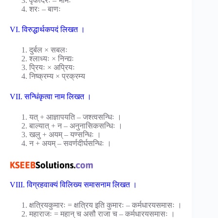
वृकोदरः – भीमः
शरः – बाणः
VI. विरुद्धार्थकपदं लिखत ।
दुर्बल × सबलः
श्लाध्यः × निन्द्यः
प्रियः × अप्रियः
निष्क्रम्य × प्रक्रम्य
VII. सन्धिंकृत्वा नाम लिखत ।
यत् + आज्ञापयति – जश्त्वसन्धिः ।
बाल्यात् + न – अनुनासिकसन्धिः ।
खलु + अयम् – यण्सन्धिः ।
न + अयम् – सवर्णदीर्घसन्धिः ।
VIII. विग्रहवाक्यं विलिख्य समासनाम लिखत ।
क्षत्रियकुमारः = क्षत्रिय इति कुमारः – कर्मधारयसमासः ।
महाराजः = महान् च असौ राजा च – कर्मधारयसमासः ।