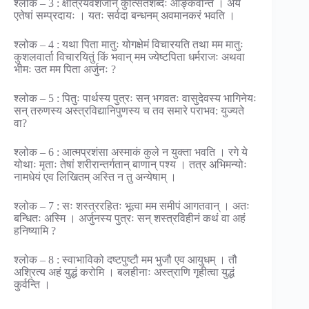
श्लोक – 3 : क्षत्रियवंशजान् कुत्सितशब्दैः आङ्कवन्ति । अयं
एतेषां सम्प्रदायः । यतः सर्वदा बन्धनम् अवमानकरं भवति ।
श्लोक – 4 : यथा पिता मातुः योगक्षेमं विचारयति तथा मम मातुः
कुशलवार्ता विचारयितुं किं भवान् मम ज्येष्टपिता धर्मराजः अथवा
भीमः उत मम पिता अर्जुनः ?
श्लोक – 5 : पितुः पार्थस्य पुत्रः सन् भगवतः वासुदेवस्य भागिनेयः
सन् तरुणस्य अस्त्रविद्यानिपुणस्य च तव समारे पराभव: युज्यते
वा?
श्लोक – 6 : आत्मप्रशंसा अस्माकं कुले न युक्ता भवति । रगे ये
योथाः मृताः तेषां शरीरान्तर्गतान् बाणान् पश्य । तत्र अभिमन्योः
नामधेयं एव लिखितम् अस्ति न तु अन्येषाम् ।
श्लोक – 7 : सः शस्त्ररहितः भूत्वा मम समीपं आगतवान् । अतः
बन्धितः अस्मि । अर्जुनस्य पुत्रः सन् शस्त्रविहीनं कथं वा अहं
हनिष्यामि ?
श्लोक – 8 : स्वाभाविको दष्टपुष्टौ मम भुजौ एव आयुधम् । तौ
अश्रित्य अहं युद्धं करोमि । बलहीनाः अस्त्राणि गृहीत्वा युद्धं
कुर्वन्ति ।