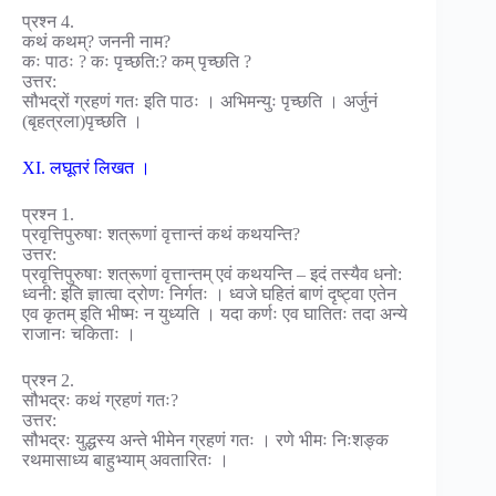
प्रश्न 4.
कथं कथम्? जननी नाम?
कः पाठः ? कः पृच्छति:? कम् पृच्छति ?
उत्तर:
सौभद्रों ग्रहणं गतः इति पाठः । अभिमन्युः पृच्छति । अर्जुनं
(बृहत्रला)पृच्छति ।
XI. लघूतरं लिखत ।
प्रश्न 1.
प्रवृत्तिपुरुषाः शत्रूणां वृत्तान्तं कथं कथयन्ति?
उत्तर:
प्रवृत्तिपुरुषाः शत्रूणां वृत्तान्तम् एवं कथयन्ति – इदं तस्यैव धनो:
ध्वनी: इति ज्ञात्वा द्रोणः निर्गतः । ध्वजे घहितं बाणं दृष्ट्वा एतेन
एव कृतम् इति भीष्मः न युध्यति । यदा कर्णः एव घातितः तदा अन्ये
राजानः चकिताः ।
प्रश्न 2.
सौभद्रः कथं ग्रहणं गतः?
उत्तर:
सौभद्रः युद्धस्य अन्ते भीमेन ग्रहणं गतः । रणे भीमः निःशङ्क
रथमासाध्य बाहुभ्याम् अवतारितः ।