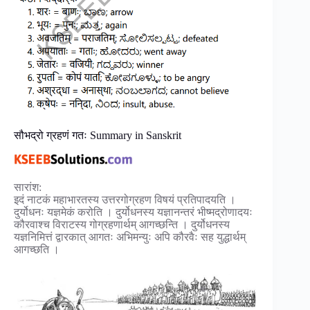
सौभद्रो ग्रहणं गतः Summary in Sanskrit
सारांश:
इदं नाटकं महाभारतस्य उत्तरगोग्रहण विषयं प्रतिपादयति ।
दुर्योधनः यज्ञमेकं करोति । दुर्योधनस्य यज्ञानन्तरं भीष्मद्रोणादयः
कौरवाश्च विराटस्य गोग्रहणार्थम् आगच्छन्ति । दुर्योधनस्य
यज्ञनिमित्तं द्वारकात् आगतः अभिमन्युः अपि कौरवैः सह युद्धार्थम्
आगच्छति ।