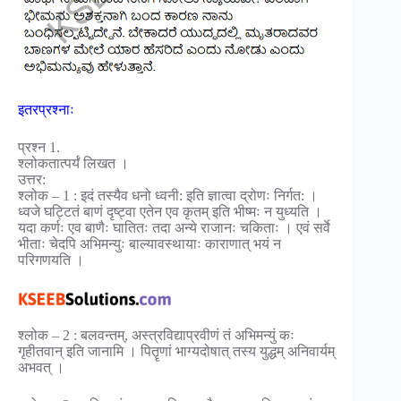
इतरप्रश्नाः
प्रश्न 1.
श्लोकतात्पर्यं लिखत ।
उत्तर:
श्लोक – 1 : इदं तस्यैव धनो ध्वनी: इति ज्ञात्वा द्रोणः निर्गत: ।
ध्वजे घट्टितं बाणं दृष्ट्वा एतेन एव कृतम् इति भीष्मः न युध्यति ।
यदा कर्णः एव बाणैः घातितः तदा अन्ये राजानः चकिताः । एवं सर्वे
भीताः चेदपि अभिमन्युः बाल्यावस्थायाः काराणात् भयं न
परिगणयति ।
श्लोक – 2 : बलवन्तम्, अस्त्रविद्याप्रवीणं तं अभिमन्युं कः
गृहीतवान् इति जानामि । पितॄणां भाग्यदोषात् तस्य युद्धम् अनिवार्यम्
अभवत् ।