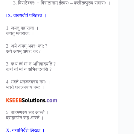
विराटेश्वरः = विराटानाम् ईश्वरः – षष्ठीतत्पुरुष समासः ।
IX. वाक्यदोषं परिहरत ।
1. जयतु महाराजा ।
जयतु महाराजः ।
2. अये अयम् अपरः का: ?
अये अयम् अपरः कः?
3. कथं त्वं मां न अभिवादयति ?
कथं त्वं मां न अभिवादयसि ?
4. भवते धनञ्जयस्य नमः ।
भवते धनञ्जयाय नमः ।
5. बाहमणस्य सह आस्ते ।
ब्राहमणेन सह आस्ते ।
X. यथानिर्देशं लिखत ।