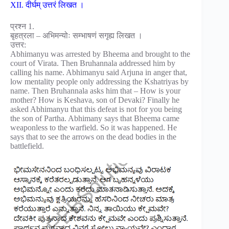
XII. दीर्घम् उत्तरं लिखत ।
प्रश्न 1.
बृहत्रला – अभिमन्योः सम्भाषणं सगृह्य लिखत ।
उत्तर:
Abhimanyu was arrested by Bheema and brought to the
court of Virata. Then Bruhannala addressed him by
calling his name. Abhimanyu said Arjuna in anger that,
low mentality people only addressing the Kshatriyas by
name. Then Bruhannala asks him that – How is your
mother? How is Keshava, son of Devaki? Finally he
asked Abhimanyu that this defeat is not for you being
the son of Partha. Abhimany says that Bheema came
weaponless to the warfield. So it was happened. He
says that to see the arrows on the dead bodies in the
battlefield.