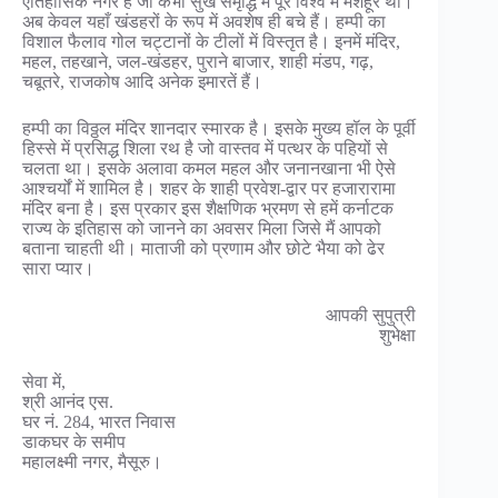
ऐतिहासिक नगर है जो कभी सुख समृद्धि में पूरे विश्व में मशहूर था।
अब केवल यहाँ खंडहरों के रूप में अवशेष ही बचे हैं। हम्पी का
विशाल फैलाव गोल चट्टानों के टीलों में विस्तृत है। इनमें मंदिर,
महल, तहखाने, जल-खंडहर, पुराने बाजार, शाही मंडप, गढ़,
चबूतरे, राजकोष आदि अनेक इमारतें हैं।
हम्पी का विठ्ठल मंदिर शानदार स्मारक है। इसके मुख्य हॉल के पूर्वी
हिस्से में प्रसिद्ध शिला रथ है जो वास्तव में पत्थर के पहियों से
चलता था। इसके अलावा कमल महल और जनानखाना भी ऐसे
आश्चर्यों में शामिल है। शहर के शाही प्रवेश-द्वार पर हजारारामा
मंदिर बना है। इस प्रकार इस शैक्षणिक भ्रमण से हमें कर्नाटक
राज्य के इतिहास को जानने का अवसर मिला जिसे मैं आपको
बताना चाहती थी। माताजी को प्रणाम और छोटे भैया को ढेर
सारा प्यार।
आपकी सुपुत्री
शुभेक्षा
सेवा में,
श्री आनंद एस.
घर नं. 284, भारत निवास
डाकघर के समीप
महालक्ष्मी नगर, मैसूरु।