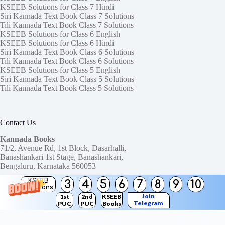
KSEEB Solutions for Class 7 Hindi
Siri Kannada Text Book Class 7 Solutions
Tili Kannada Text Book Class 7 Solutions
KSEEB Solutions for Class 6 English
KSEEB Solutions for Class 6 Hindi
Siri Kannada Text Book Class 6 Solutions
Tili Kannada Text Book Class 6 Solutions
KSEEB Solutions for Class 5 English
Siri Kannada Text Book Class 5 Solutions
Tili Kannada Text Book Class 5 Solutions
Contact Us
Kannada Books
71/2, Avenue Rd, 1st Block, Dasarhalli,
Banashankari 1st Stage, Banashankari,
Bengaluru, Karnataka 560053
KSEEB
3
4
5
6
7
8
9
10
Need help or have a question?
Solutions
Contact us at:
ktbssolutions@gmail.com
Join
1st
2nd
KSEEB
Telegram
PUC
PUC
Books
Copyright © 2026
KTBS Solutions
Channel