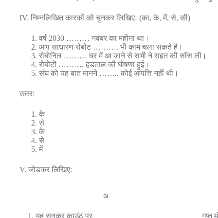
IV. निम्नलिखित कारकों को चुनकर लिखिएः (का, के, में, से, की)
वर्ष 2030 ……… नवंबर का महीना था।
आप साधारण रोबोट ………. भी काम चला सकते है।
रोबोनिल ……… घर में आ जाने से सभी ने राहत की साँस ली।
रोबोटों ………. हडताल की घोषणा हुई।
संघ को यह बात मानने …….. कोई आपत्ति नहीं थी।
उत्तर:
के
से
के
से
में
V. जोडकर लिखिए:
अ
1. यह सुनकर काउंठ पर
गुप्त म