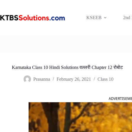
Skip
to
content
KSEEB
2nd
Karnataka Class 10 Hindi Solutions वल्लरी Chapter 12 रोबोट
Prasanna
February 26, 2021
Class 10
ADVERTISEM