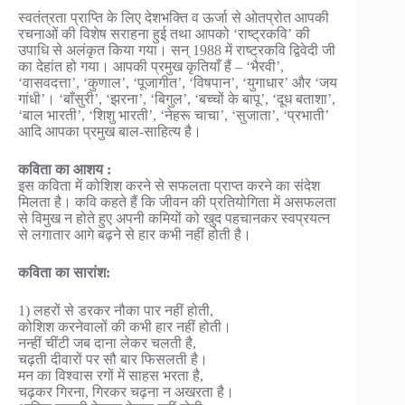
स्वतंत्रता प्राप्ति के लिए देशभक्ति व ऊर्जा से ओतप्रोत आपकी
रचनाओं की विशेष सराहना हुई तथा आपको ‘राष्ट्रकवि’ की
उपाधि से अलंकृत किया गया। सन् 1988 में राष्ट्रकवि द्विवेदी जी
का देहांत हो गया। आपकी प्रमुख कृतियाँ हैं – ‘भैरवी’,
‘वासवदत्ता’, ‘कुणाल’, ‘पूजागीत’, ‘विषपान’, ‘युगाधार’ और ‘जय
गांधी’। ‘बाँसुरी’, ‘झरना’, ‘बिगुल’, ‘बच्चों के बापू’, ‘दूध बताशा’,
‘बाल भारती’, ‘शिशु भारती’, ‘नेहरू चाचा’, ‘सुजाता’, ‘प्रभाती’
आदि आपका प्रमुख बाल-साहित्य है।
कविता का आशय :
इस कविता में कोशिश करने से सफलता प्राप्त करने का संदेश
मिलता है। कवि कहते हैं कि जीवन की प्रतियोगिता में असफलता
से विमुख न होते हुए अपनी कमियों को खुद पहचानकर स्वप्रयत्न
से लगातार आगे बढ़ने से हार कभी नहीं होती है।
कविता का सारांश:
1) लहरों से डरकर नौका पार नहीं होती,
कोशिश करनेवालों की कभी हार नहीं होती।
नन्हीं चींटी जब दाना लेकर चलती है,
चढ़ती दीवारों पर सौ बार फिसलती है।
मन का विश्वास रगों में साहस भरता है,
चढ़कर गिरना, गिरकर चढ़ना न अखरता है।