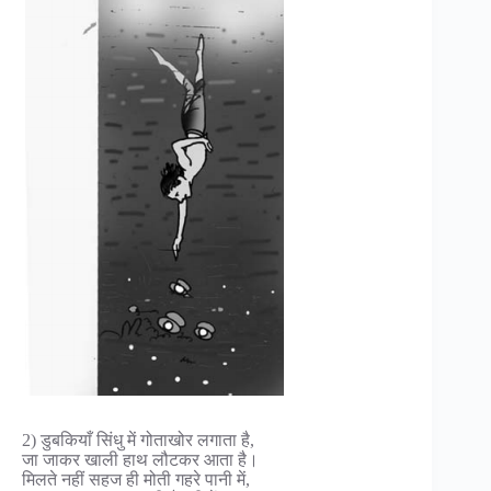
2) डुबकियाँ सिंधु में गोताखोर लगाता है,
जा जाकर खाली हाथ लौटकर आता है।
मिलते नहीं सहज ही मोती गहरे पानी में,