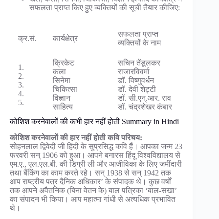
सफलता प्राप्त किए हुए व्यक्तियों की सूची तैयार कीजिए:
सफलता प्राप्त
क्र.सं.
कार्यक्षेत्र
व्यक्तियों के नाम
क्रिकेट
सचिन तेंडूलकर
1.
कला
राजारविवर्मा
2.
सिनेमा
डॉ. विष्णुवर्धन
3.
चिकित्सा
डॉ. देवी शेट्टी
4.
विज्ञान
डॉ. सी.एन्.आर. राव
5.
साहित्य
डॉ. चंद्रशेखर कंबार
कोशिश करनेवालों की कभी हार नहीं होती Summary in Hindi
कोशिश करनेवालों की हार नहीं होती कवि परिचय:
सोहनलाल द्विवेदी जी हिंदी के सुप्रसिद्ध कवि हैं। आपका जन्म 23
फरवरी सन् 1906 को हुआ। आपने बनारस हिंदू विश्वविद्यालय से
एम.ए., एल.एल.बी. की डिग्री ली और आजीविका के लिए जमींदारी
तथा बैंकिंग का काम करते रहे। सन् 1938 से सन् 1942 तक
आप राष्ट्रीय पत्र दैनिक अधिकार’ के संपादक थे। कुछ वर्षों
तक आपने अवैतनिक (बिना वेतन के) बाल पत्रिका ‘बाल-सखा’
का संपादन भी किया। आप महात्मा गांधी से अत्यधिक प्रभावित
थे।