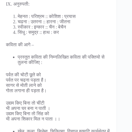
IX. अनुरुपती:
मेहनत : परिश्रम :: कोशिश : प्रयास
चढना : उतरना :: हारना : जीतना
स्वीकार : इन्कार :: चैन : बेचैन
सिंधु : समुद्र :: हाथ : कर
कविता की आगे –
प्रस्तुत कविता की निम्नलिखित कविता की पक्तियो से
तुलना कीजिए :
पर्वत की चोटी छूते को
पर्वत पर चढना पड़ता है।
सागर से मोती लाने को
गोता लगाना ही पड़ता है।
उद्यम किए बिना तो चींटी
भी अपना घर बना न पाती ।
उद्यम किए बिना तो सिंह को
भी अपना शिकार मिल न पाता ।।
खेल, कला, सिनेमा, चिकित्सा, विज्ञान इत्यादि कार्यक्षेत्र में